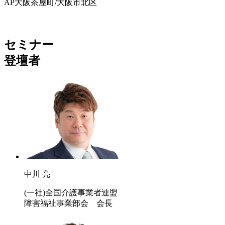
AP大阪茶屋町
/大阪市北区
セミナー
登壇者
中川 亮
(一社)全国介護事業者連盟
障害福祉事業部会 会長