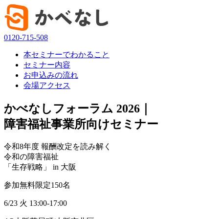
0120-715-508
本セミナーでわかること
セミナー内容
お申込みの流れ
会場アクセス
かべなしフォーラム 2026
｜
障害福祉事業所向けセミナー
令和8年度 報酬改定
を読み解く
令和の障害福祉
「生存戦略」
in
大阪
参加無料
限定150名
6
/
23
火
13:00-17:00