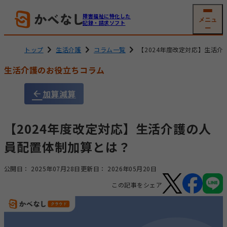
障害福祉に特化した
メニュ
記録・請求ソフト
ー
トップ
生活介護
コラム一覧
【2024年度改定対応】生活
生活介護のお役立ちコラム
就労系サービス
相談支援
加算減算
ソフトの機能
機能一覧
グループホーム
生活介護
(共同生活援助)
利用者
支援記録・
【2024年度改定対応】生活介護の人
情報管理
帳票作成
員配置体制加算とは？
障害児通所支援
電子サイン
工賃・賃金計算
公開日：
2025年07月28日
更新日：
2026年05月20日
メール交付
国保連請求
この記事をシェア
その他機能
開業支援サービス
サービス詳細