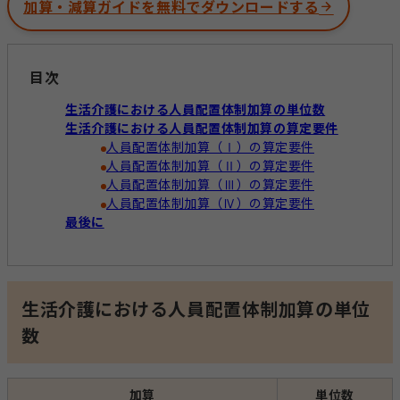
加算・減算ガイドを無料でダウンロードする
経営運営
開業準備
報酬改定
目次
生活介護における人員配置体制加算の単位数
加算減算
帳票
生活介護における人員配置体制加算の算定要件
人員配置体制加算（Ⅰ）の算定要件
人員配置体制加算（Ⅱ）の算定要件
キーワードからコラムを探す
キーワード一覧
人員配置体制加算（Ⅲ）の算定要件
人員配置体制加算（Ⅳ）の算定要件
最後に
記録
帳票作成
電子サイン
国保連請求
工賃計算
指定申請
開業の流れ
処遇改善加算
法改正
生活介護における人員配置体制加算の単位
個別支援計画
モニタリング
数
加算
単位数