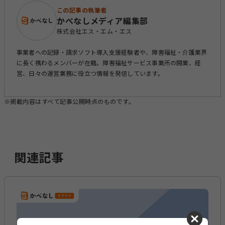
この記事の執筆者
かべなしメディア編集部
株式会社エス・エム・エス
事業者への記録・請求ソフト導入支援経験者や、障害福祉・介護業界
に長く携わるメンバーが在籍。障害福祉サービス事業所の開業、経
営、日々の運営業務に役立つ情報を発信しています。
※掲載内容はすべて記事公開時点のものです。
関連記事
cancel