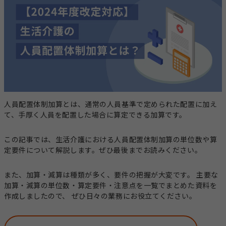
事業計画立案支援
法人設立
指定申請代行
お役立ちコラム
セミナー・イベント
総合トップ
情報トップ
税務届代行
集客支援
サービス種別ごとのコラムを探す
人員配置体制加算とは、通常の人員基準で定められた配置に加え
求人広告掲載・人材紹介
て、手厚く人員を配置した場合に算定できる加算です。
就労系サービス
相談支援
その他のサービス
この記事では、生活介護における人員配置体制加算の単位数や算
レンタルスマホ
レンタルタブレット
定要件について解説します。ぜひ最後までお読みください。
生活介護
グループホーム
また、加算・減算は種類が多く、要件の把握が大変です。 主要な
職員向け動画研修サー
ホームページ作成
ビス
加算・減算の単位数・算定要件・注意点を一覧でまとめた資料を
作成しましたので、 ぜひ日々の業務にお役立てください。
テーマからコラムを探す