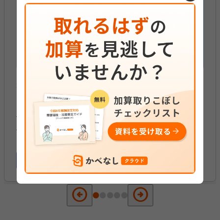
生活介護
【2024年度改定対応】生活介護の栄養スク
リーニング加算とは？
2026年05月20日
加算減算
arrow_circle_left
arrow_circle_right