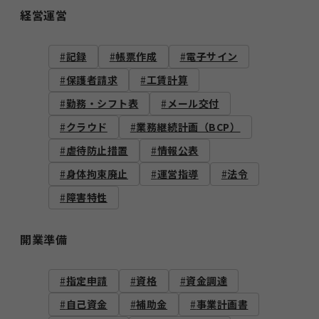
経営運営
記録
帳票作成
電子サイン
保護者請求
工賃計算
勤務・シフト表
メール交付
クラウド
業務継続計画（BCP）
虐待防止措置
情報公表
身体拘束廃止
運営指導
法令
障害特性
開業準備
指定申請
資格
資金調達
自己資金
補助金
事業計画書