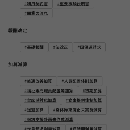
利用契約書
重要事項説明書
開業の流れ
報酬改定
基礎報酬
法改正
国保連請求
加算減算
処遇改善加算
人員配置体制加算
福祉専門職員配置等加算
初期加算
欠席時対応加算
食事提供体制加算
送迎加算
身体拘束廃止未実施減算
個別支援計画未作成減算
定員超過利用減算
短時間利用減算