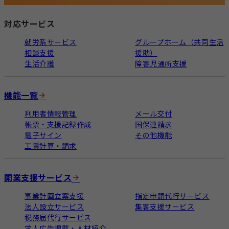
対応サービス
就労系サービス
グループホーム（共同生活
相談支援
援助）
生活介護
障害児通所支援
機能一覧
利用者情報管理
メール交付
帳票・支援記録作成
国保連請求
電子サイン
その他機能
工賃計算・請求
開業支援サービス
事業計画立案支援
指定申請代行サービス
法人設立サービス
集客支援サービス
税務届代行サービス
求人広告掲載・人材紹介