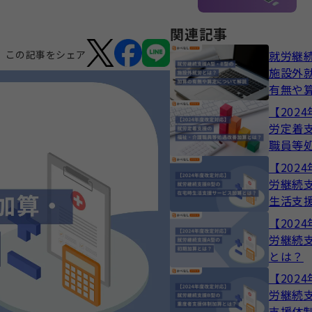
関連記事
就労継
この記事をシェア
施設外
有無や
【202
労定着
職員等
は？
【202
労継続
生活支
は？
【202
労継続
とは？
【202
労継続
支援体