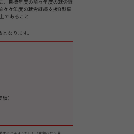
に、目標年度の前々年度の就労継
前々々年度の就労継続支援B型事
上であること
象となります。
実績）
するＱ＆Ａ VOL.１（令和６年３月