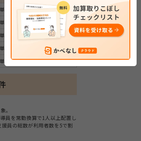
5単位／日
0単位／日
8単位／日
7単位／日
6単位／日
件
対象。
導員を常勤換算で1人以上配置し
支援員の総数が利用者数を5で割