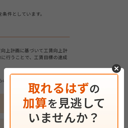
を条件としています。
賃向上計画に基づいて工賃向上計
的に行うことで、工賃目標の達成
cancel
も必要ありません。
単位数