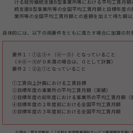
ける就労継続支援B型事業所等における平均工賃月額
続支援B型事業所等の全国平均工賃月額と目標年度の
業所等の全国平均工賃月額との差額を加えて得た額以
具体的には、以下の両要件をともに満たす場合に加算の対
要件１：①≧③＋（④－⑤）となっていること
（※④－⑤が０未満の場合は、０として計算）
要件２：②≧①となっていること
①工賃向上計画における工賃目標
②目標年度の事業所の平均工賃月額（実績）
③目標年度の前年度における事業所の平均工賃月額（
④目標年度の２年度前における全国平均工賃月額
⑤目標年度の３年度前における全国平均工賃月額
引用元：
厚生労働省「「令和６年度障害福祉サービス等報酬改定等に関