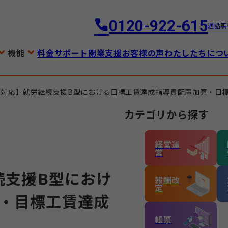
0120-922-615
通話無
機能
料金
サポート
開業支援
お客様の声
わたしたちにつ
改定対応】就労継続支援B型における目標工賃達成指導員配置加算・目
カテゴリから探す
経営運
営
続支援B型におけ
報酬改
定
・目標工賃達成
帳票