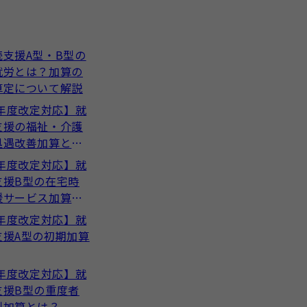
続支援A型・B型の
就労とは？加算の
算定について解説
4年度改定対応】就
支援の福祉・介護
処遇改善加算と
4年度改定対応】就
支援B型の在宅時
援サービス加算と
4年度改定対応】就
支援A型の初期加算
4年度改定対応】就
支援B型の重度者
制加算とは？