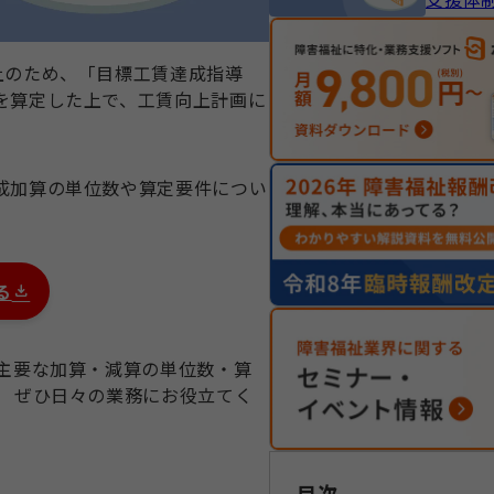
上のため、「目標工賃達成指導
を算定した上で、工賃向上計画に
成加算の単位数や算定要件につい
る
 主要な加算・減算の単位数・算
、 ぜひ日々の業務にお役立てく
目次