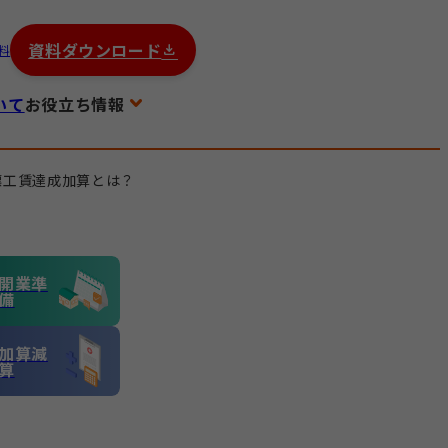
資料ダウンロード
料
いて
お役立ち情報
標工賃達成加算とは？
開業準
備
加算減
算