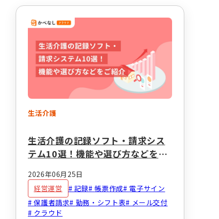
生活介護
生活介護の記録ソフト・請求シス
テム10選！機能や選び方などをご
紹介
2026年06月25日
経営運営
記録
帳票作成
電子サイン
保護者請求
勤務・シフト表
メール交付
クラウド