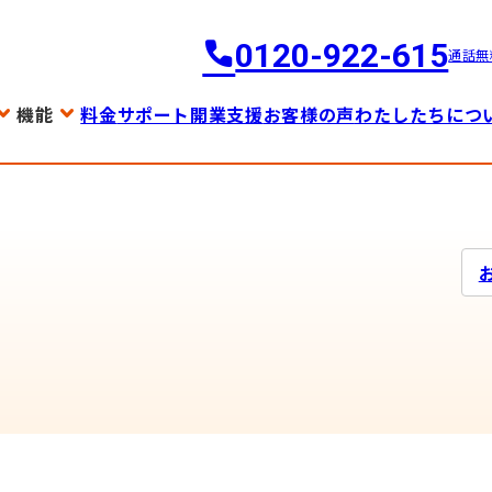
0120-922-615
通話無
機能
料金
サポート
開業支援
お客様の声
わたしたちにつ