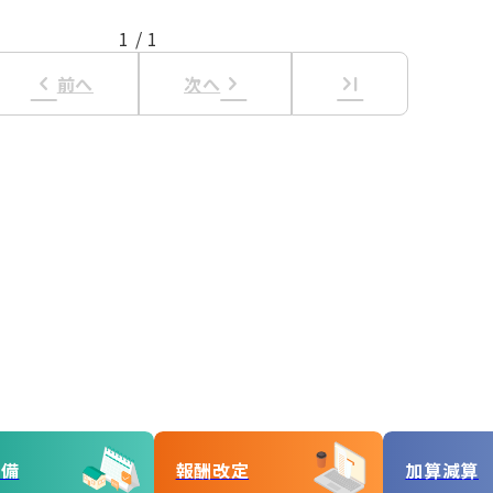
1
/
1
keyboard_arrow_left
keyboard_arrow_right
last_page
前へ
次へ
準備
報酬改定
加算減算