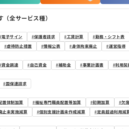
す（全サービス種）
電子サイン
保護者請求
工賃計算
勤務・シフト表
虐待防止措置
情報公表
身体拘束廃止
運営指導
資金調達
自己資金
補助金
事業計画書
利用契
国保連請求
配置体制加算
福祉専門職員配置等加算
初期加算
欠
廃止未実施減算
個別支援計画未作成減算
定員超過利用減