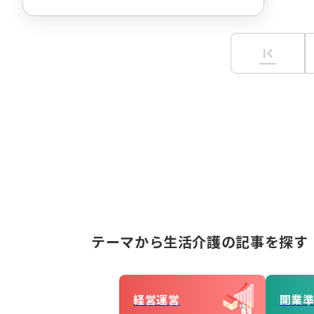
first_page
テーマから生活介護の記事を探す
経営運営
開業