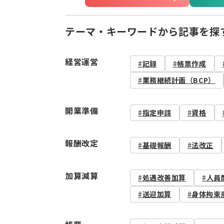
テーマ・キーワードから記事を探
経営運営
記録
帳票作成
業務継続計画（BCP）
開業準備
指定申請
資格
報酬改定
基礎報酬
法改正
加算減算
処遇改善加算
人員
送迎加算
身体拘束