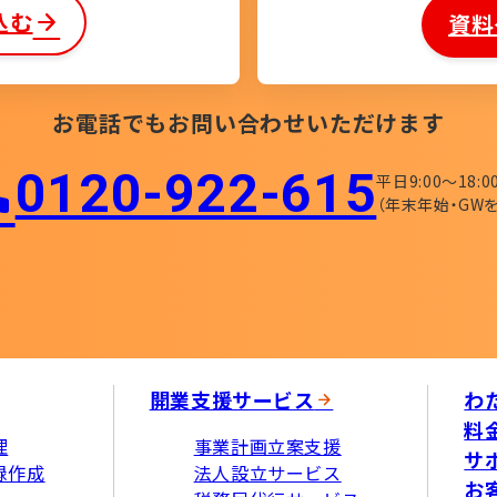
込む
資料
お電話でもお問い合わせいただけます
0120-922-615​
平日9:00〜18:0
（年末年始・GWを
開業支援サービス
わ
料
理
事業計画立案支援
サ
録作成
法人設立サービス
お