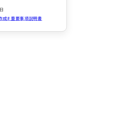
な形ダウンロード】
5日
作成
重要事項説明書