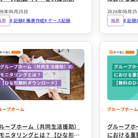
）とは？【ひな形無料ダウンロ
コツや無料
26年06月25日
2026年06月2
ド】
帳票
記録
帳票作成
ケース記録
帳票
記録
ループホーム
グループホー
ループホーム（共同生活援助）
グループホ
モニタリングとは？【ひな形無
における重