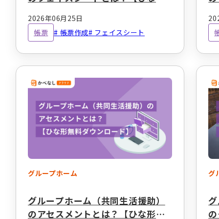
無料ダウンロード】
録
2026年06月25日
20
ー
帳票
帳票作成
フェイスシート
グループホーム
グ
グループホーム（共同生活援助）
グ
のアセスメントとは？【ひな形無
の