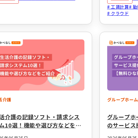
工賃計算
勤
クラウド
活介護
グループホー
活介護の記録ソフト・請求シス
グループホ
ム10選！機能や選び方などをご
のサービス
介
【無料ひな