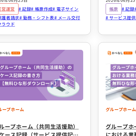
26年06月25日
2026年06月2
経営運営
記録
帳票作成
電子サイン
帳票
記録
保護者請求
勤務・シフト表
メール交付
サービス提供
クラウド
ループホーム
グループホー
ループホーム（共同生活援助）
グループホ
ケース記録（サービス提供記
における業