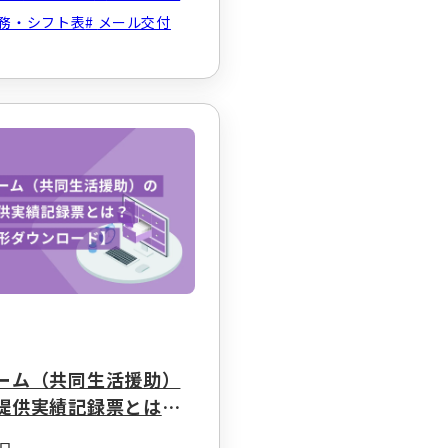
務・シフト表
メール交付
ム
ーム（共同生活援助）
提供実績記録票とは？
形ダウンロード】