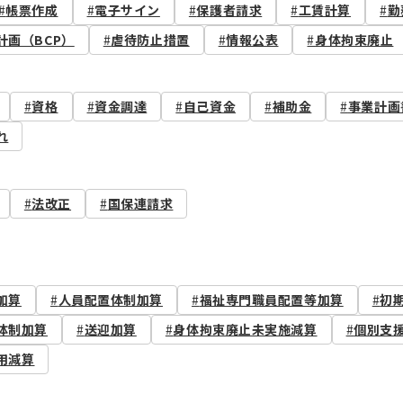
帳票作成
電子サイン
保護者請求
工賃計算
勤
計画（BCP）
虐待防止措置
情報公表
身体拘束廃止
資格
資金調達
自己資金
補助金
事業計画
れ
法改正
国保連請求
加算
人員配置体制加算
福祉専門職員配置等加算
初
体制加算
送迎加算
身体拘束廃止未実施減算
個別支
用減算