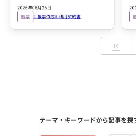
説【無料のひな形ダウンロード】
や
2026年06月25日
20
帳票
帳票作成
利用契約書
first_page
テーマ・キーワードから記事を探