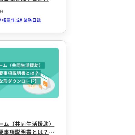
ひな形ダウンロードも
5日
帳票作成
業務日誌
ム
ーム（共同生活援助）
要事項説明書とは？