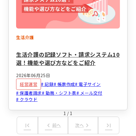
事業計画立案支援
法人設立
指定申請代行
お役立ちコラム
セミナー・イベント
総合トップ
情報トップ
生活介護
税務届代行
集客支援
サービス種別ごとのコラムを探す
生活介護の記録ソフト・請求システム10
選！機能や選び方などをご紹介
求人広告掲載・人材紹介
就労系サービス
相談支援
2026年06月25日
その他のサービス
経営運営
記録
帳票作成
電子サイン
レンタルスマホ
レンタルタブレット
保護者請求
勤務・シフト表
メール交付
生活介護
グループホーム
クラウド
職員向け動画研修サー
ホームページ作成
ビス
1
/
1
テーマからコラムを探す
first_page
keyboard_arrow_left
keyboard_arrow_right
last_page
前へ
次へ