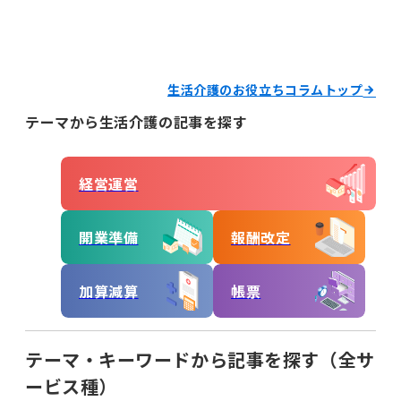
経営運営
開業準備
報酬改定
生活介護のお役立ちコラムトップ
加算減算
帳票
テーマから生活介護の記事を探す
キーワードからコラムを探す
キーワード一覧
経営運営
記録
帳票作成
電子サイン
開業準備
報酬改定
国保連請求
工賃計算
指定申請
加算減算
帳票
開業の流れ
処遇改善加算
法改正
個別支援計画
モニタリング
テーマ・キーワードから記事を探す（全サ
ービス種）