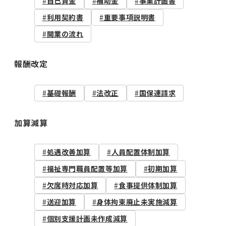
自己資金
補助金
事業計画書
利用契約書
重要事項説明書
開業の流れ
報酬改定
基礎報酬
法改正
国保連請求
加算減算
処遇改善加算
人員配置体制加算
福祉専門職員配置等加算
初期加算
欠席時対応加算
食事提供体制加算
送迎加算
身体拘束廃止未実施減算
個別支援計画未作成減算