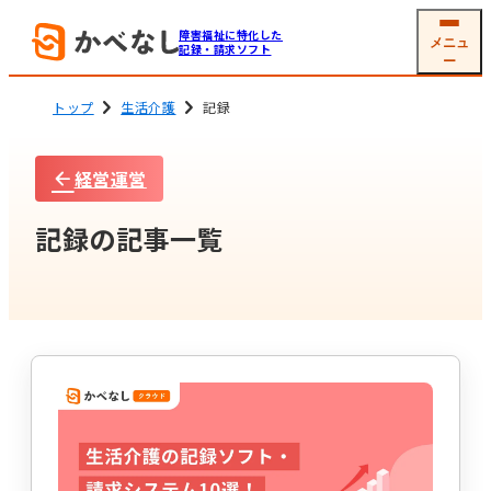
障害福祉に特化した
メニュ
記録・請求ソフト
ー
トップ
生活介護
記録
経営運営
就労系サービス
相談支援
ソフトの機能
機能一覧
記録の記事一覧
グループホーム
生活介護
(共同生活援助)
利用者
支援記録・
情報管理
帳票作成
障害児通所支援
電子サイン
工賃・賃金計算
メール交付
国保連請求
その他機能
開業支援サービス
サービス詳細