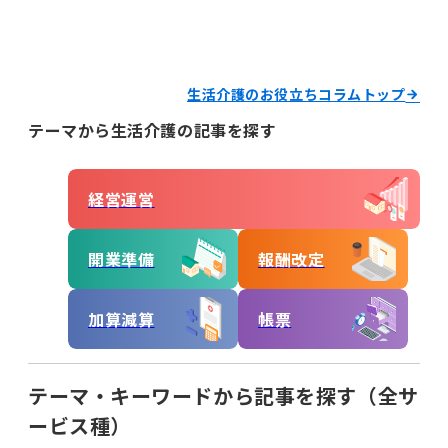
経営運営
開業準備
報酬改定
生活介護のお役立ちコラムトップ
テーマから生活介護の記事を探す
加算減算
帳票
キーワードからコラムを探す
キーワード一覧
経営運営
記録
帳票作成
電子サイン
開業準備
報酬改定
国保連請求
工賃計算
指定申請
加算減算
帳票
開業の流れ
処遇改善加算
法改正
個別支援計画
モニタリング
テーマ・キーワードから記事を探す（全サ
ービス種）