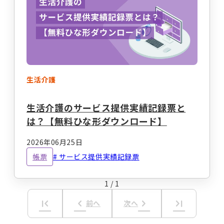
事業計画立案支援
法人設立
指定申請代行
お役立ちコラム
セミナー・イベント
総合トップ
情報トップ
税務届代行
集客支援
生活介護
サービス種別ごとのコラムを探す
生活介護のサービス提供実績記録票と
求人広告掲載・人材紹介
は？【無料ひな形ダウンロード】
就労系サービス
相談支援
その他のサービス
2026年06月25日
レンタルスマホ
レンタルタブレット
帳票
サービス提供実績記録票
生活介護
グループホーム
職員向け動画研修サー
ホームページ作成
ビス
1
/
1
テーマからコラムを探す
first_page
keyboard_arrow_left
keyboard_arrow_right
last_page
前へ
次へ