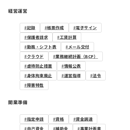
経営運営
記録
帳票作成
電子サイン
保護者請求
工賃計算
勤務・シフト表
メール交付
クラウド
業務継続計画（BCP）
虐待防止措置
情報公表
身体拘束廃止
運営指導
法令
障害特性
開業準備
指定申請
資格
資金調達
自己資金
補助金
事業計画書