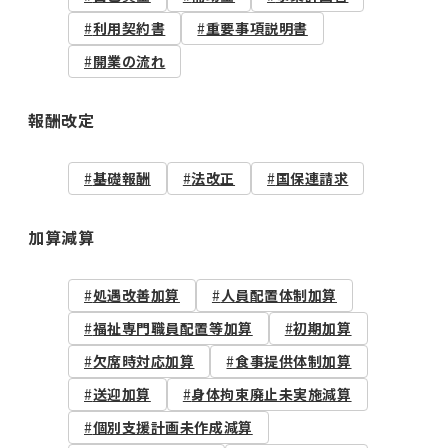
利用契約書
重要事項説明書
開業の流れ
報酬改定
基礎報酬
法改正
国保連請求
加算減算
処遇改善加算
人員配置体制加算
福祉専門職員配置等加算
初期加算
欠席時対応加算
食事提供体制加算
送迎加算
身体拘束廃止未実施減算
個別支援計画未作成減算