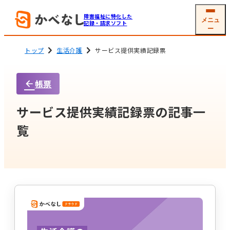
障害福祉に特化した
メニュ
記録・請求ソフト
ー
トップ
生活介護
サービス提供実績記録票
帳票
就労系サービス
相談支援
ソフトの機能
機能一覧
サービス提供実績記録票の記事一
グループホーム
生活介護
(共同生活援助)
利用者
支援記録・
覧
情報管理
帳票作成
障害児通所支援
電子サイン
工賃・賃金計算
メール交付
国保連請求
その他機能
開業支援サービス
サービス詳細