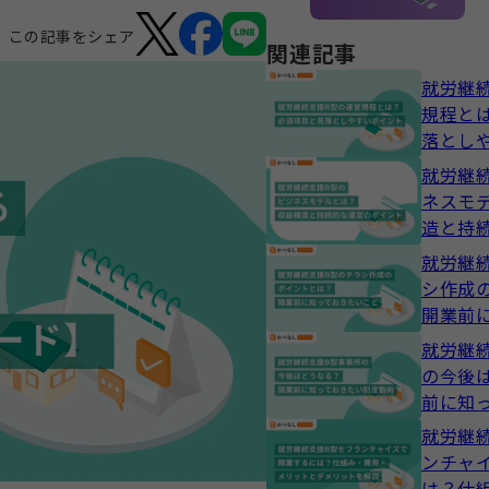
この記事をシェア
関連記事
就労継
規程と
落とし
就労継
ネスモ
造と持
ント
就労継
シ作成
開業前
こと
就労継
の今後
前に知
動向
就労継
ンチャ
は？仕