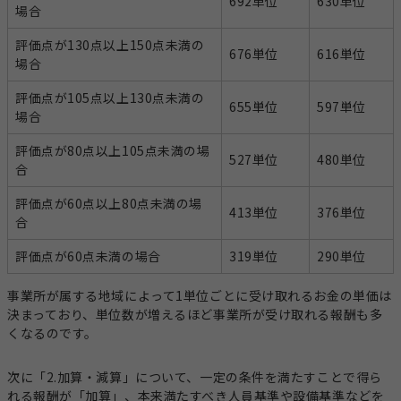
692単位
630単位
場合
評価点が130点以上150点未満の
676単位
616単位
場合
評価点が105点以上130点未満の
655単位
597単位
場合
評価点が80点以上105点未満の場
527単位
480単位
合
評価点が60点以上80点未満の場
413単位
376単位
合
評価点が60点未満の場合
319単位
290単位
事業所が属する地域によって1単位ごとに受け取れるお金の単価は
決まっており、単位数が増えるほど事業所が受け取れる報酬も多
くなるのです。
次に「2.加算・減算」について、一定の条件を満たすことで得ら
れる報酬が「加算」、本来満たすべき人員基準や設備基準などを