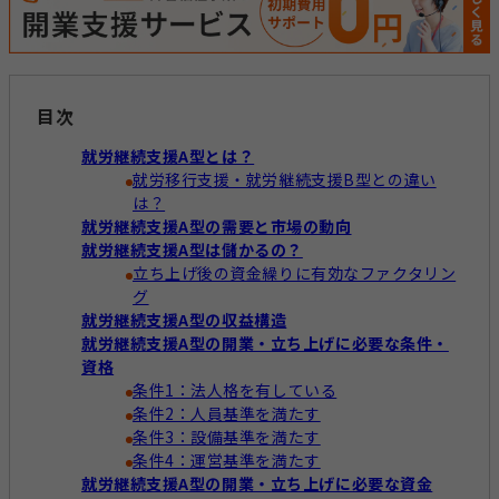
経営運営
開業準備
報酬改定
目次
加算減算
帳票
就労継続支援A型とは？
就労移行支援・就労継続支援B型との違い
は？
キーワードからコラムを探す
キーワード一覧
就労継続支援A型の需要と市場の動向
就労継続支援A型は儲かるの？
立ち上げ後の資金繰りに有効なファクタリン
記録
帳票作成
電子サイン
グ
就労継続支援A型の収益構造
国保連請求
工賃計算
指定申請
就労継続支援A型の開業・立ち上げに必要な条件・
資格
開業の流れ
処遇改善加算
法改正
条件1：法人格を有している
個別支援計画
モニタリング
条件2：人員基準を満たす
条件3：設備基準を満たす
条件4：運営基準を満たす
就労継続支援A型の開業・立ち上げに必要な資金