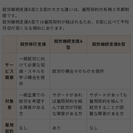
就労継続支援A型とB型の大きな違いは、雇用契約の有無と年齢制
限です。
就労継続支援A型では雇用契約が結ばれるため、B型に比べて平均
月収が高くなる傾向にあります。
就労継続支援A
就労移行支援
就労継続支援B型
型
一般就労に向
サー
けて必要な知
ビス
識・スキルを
就労の機会そのものを提供
概要
学ぶ機会を提
供
一般企業での
サポートがあれ
サポートがあっても
対象
就労を希望す
ば雇用契約を結
雇用契約を結んで
者
る障害がある
んで就労が可能
就労することが困
方
な障害がある方
難な障害がある方
雇用
なし
あり
なし
契約