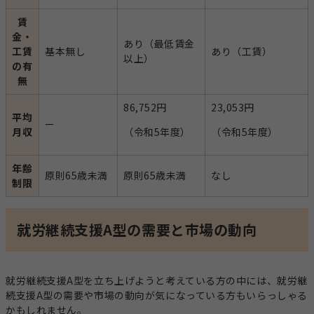
賃
金・
あり（最低賃金
工賃
基本無し
あり（工賃）
以上）
の有
無
86,752円
23,053円
平均
ー
月収
（令和5年度）
（令和5年度）
年齢
原則65歳未満
原則65歳未満
なし
制限
就労継続支援A型の需要と市場の動向
就労継続支援A型を立ち上げようと考えている方の中には、就労継
続支援A型の需要や市場の動向が気になっている方もいらっしゃる
かもしれません。