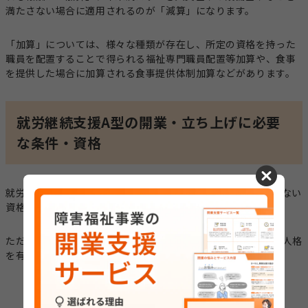
満たさない場合に適用されるのが「減算」になります。
「加算」については、様々な種類が存在し、所定の資格を持った
職員を配置することで得られる福祉専門職員配置等加算や、食事
を提供した場合に加算される食事提供体制加算などがあります。
就労継続支援A型の開業・立ち上げに必要
な条件・資格
cancel
就労継続支援A型の経営者になるために持っていなければならない
資格はありません。
ただし、就労継続支援A型を開業・運営していくためには、法人格
を有した上で3つの条件を満たしている必要があります。
法人格を有している
人員基準を満たす