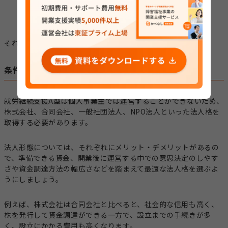
設備基準を満たす
運営基準を満たす
それぞれ詳しく解説していきます。
条件1：法人格を有している
就労継続支援A型は個人事業主では運営することができないため、
株式会社、合同会社、一般社団法人、NPO法人といった法人格を
取得する必要があります。
法人形態については、それぞれにメリット・デメリットがあるの
で、準備できる資金、開業後に運営する中での意思決定のしやす
さや資金調達方法の幅広さなどを踏まえて最適な法人格を選ぶよ
うにしましょう。
例えば、株式会社は合同会社と比べると、社会的な信用も高く、
株を発行して資金調達ができる一方で、設立までの手続きが多
く、設立にかかる費用も高くなります。