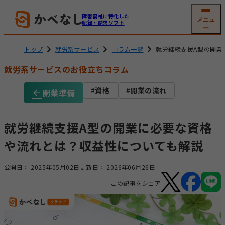
障害福祉に特化した
メニュ
記録・請求ソフト
ー
トップ
就労系サービス
コラム一覧
就労継続支援A型の開業
就労系サービスのお役立ちコラム
就労系サービス
相談支援
資格
開業の流れ
開業準備
ソフトの機能
機能一覧
グループホーム
生活介護
(共同生活援助)
利用者
支援記録・
就労継続支援A型の開業に必要な資格
情報管理
帳票作成
や流れとは？収益性についても解説
障害児通所支援
電子サイン
工賃・賃金計算
公開日：
2025年05月02日
更新日：
2026年06月26日
メール交付
国保連請求
この記事をシェア
その他機能
開業支援サービス
サービス詳細