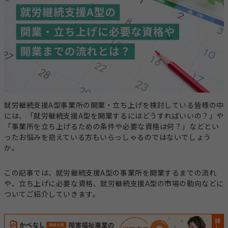
事業計画立案支援
法人設立
指定申請代行
お役立ちコラム
セミナー・イベント
総合トップ
情報トップ
税務届代行
集客支援
サービス種別ごとのコラムを探す
就労継続支援A型事業所の開業・立ち上げを検討している皆様の中
求人広告掲載・人材紹介
には、「就労継続支援A型を開業するにはどうすればいいの？」や
就労系サービス
相談支援
「事業所を立ち上げるための条件や必要な資格は何？」などとい
その他のサービス
ったお悩みを抱えている方もいらっしゃるのではないでしょう
レンタルスマホ
レンタルタブレット
か。
生活介護
グループホーム
この記事では、就労継続支援A型の事業所を開業するまでの流れ
職員向け動画研修サー
ホームページ作成
や、立ち上げに必要な資格、就労継続支援A型の市場の動向などに
ビス
ついてご紹介していきます。
テーマからコラムを探す