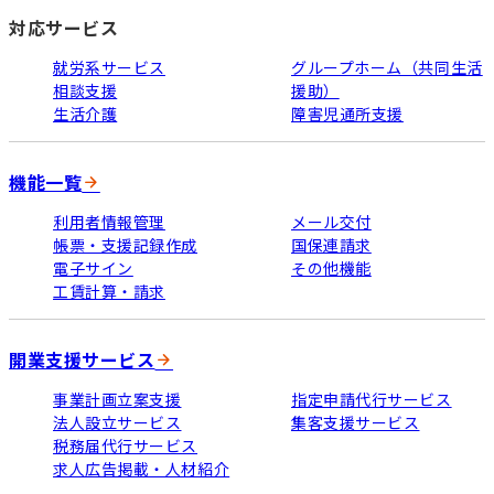
対応サービス
就労系サービス
グループホーム（共同生活
相談支援
援助）
生活介護
障害児通所支援
機能一覧
利用者情報管理
メール交付
帳票・支援記録作成
国保連請求
電子サイン
その他機能
工賃計算・請求
開業支援サービス
事業計画立案支援
指定申請代行サービス
法人設立サービス
集客支援サービス
税務届代行サービス
求人広告掲載・人材紹介