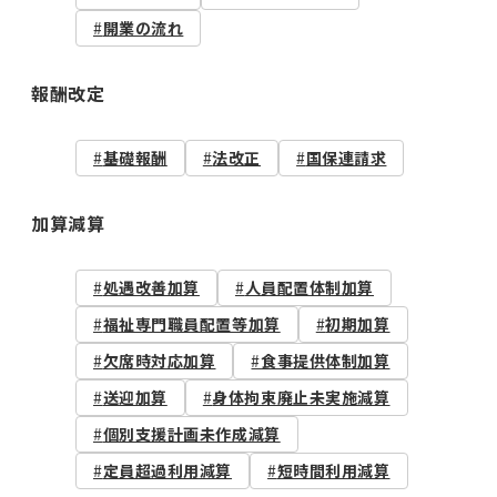
開業の流れ
報酬改定
基礎報酬
法改正
国保連請求
加算減算
処遇改善加算
人員配置体制加算
福祉専門職員配置等加算
初期加算
欠席時対応加算
食事提供体制加算
送迎加算
身体拘束廃止未実施減算
個別支援計画未作成減算
定員超過利用減算
短時間利用減算