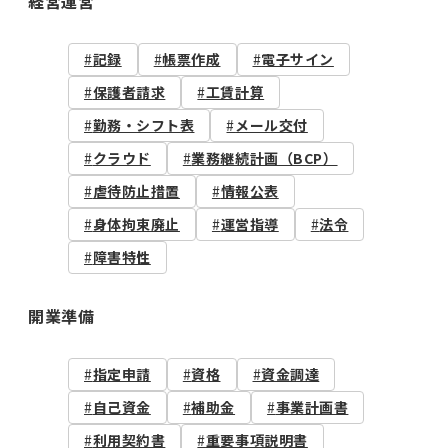
経営運営
記録
帳票作成
電子サイン
保護者請求
工賃計算
勤務・シフト表
メール交付
クラウド
業務継続計画（BCP）
虐待防止措置
情報公表
身体拘束廃止
運営指導
法令
障害特性
開業準備
指定申請
資格
資金調達
自己資金
補助金
事業計画書
利用契約書
重要事項説明書