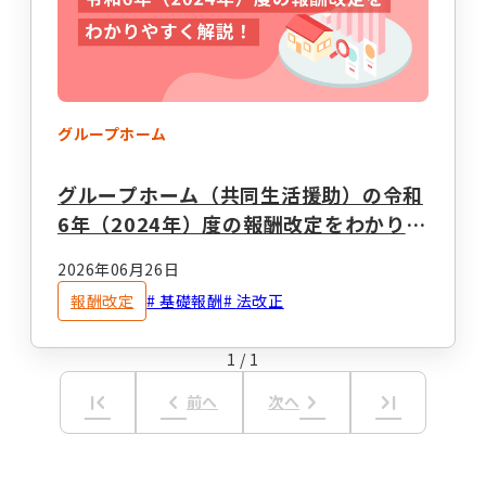
事業計画立案支援
法人設立
指定申請代行
お役立ちコラム
セミナー・イベント
総合トップ
情報トップ
グループホーム
税務届代行
集客支援
サービス種別ごとのコラムを探す
グループホーム（共同生活援助）の令和
6年（2024年）度の報酬改定をわかりや
求人広告掲載・人材紹介
すく解説！
就労系サービス
相談支援
2026年06月26日
その他のサービス
報酬改定
基礎報酬
法改正
レンタルスマホ
レンタルタブレット
生活介護
グループホーム
1
/
1
職員向け動画研修サー
ホームページ作成
ビス
first_page
keyboard_arrow_left
keyboard_arrow_right
last_page
前へ
次へ
テーマからコラムを探す