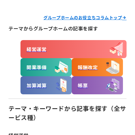
経営運営
グループホームのお役立ちコラムトップ
開業準備
報酬改定
テーマからグループホームの記事を探す
加算減算
帳票
経営運営
キーワードからコラムを探す
キーワード一覧
開業準備
報酬改定
記録
帳票作成
電子サイン
加算減算
帳票
国保連請求
工賃計算
指定申請
開業の流れ
処遇改善加算
法改正
テーマ・キーワードから記事を探す（全サ
個別支援計画
モニタリング
ービス種）