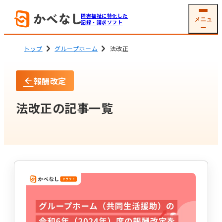
障害福祉に特化した
メニュ
記録・請求ソフト
ー
トップ
グループホーム
法改正
報酬改定
就労系サービス
相談支援
ソフトの機能
機能一覧
法改正の記事一覧
グループホーム
生活介護
(共同生活援助)
利用者
支援記録・
情報管理
帳票作成
障害児通所支援
電子サイン
工賃・賃金計算
メール交付
国保連請求
その他機能
開業支援サービス
サービス詳細