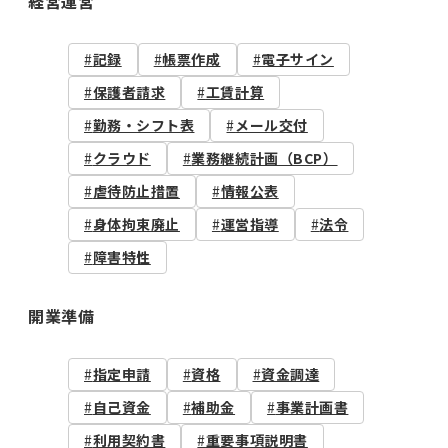
経営運営
記録
帳票作成
電子サイン
保護者請求
工賃計算
勤務・シフト表
メール交付
クラウド
業務継続計画（BCP）
虐待防止措置
情報公表
身体拘束廃止
運営指導
法令
障害特性
開業準備
指定申請
資格
資金調達
自己資金
補助金
事業計画書
利用契約書
重要事項説明書