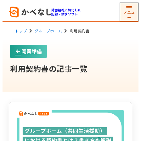
障害福祉に特化した
メニュ
記録・請求ソフト
ー
トップ
グループホーム
利用契約書
開業準備
就労系サービス
相談支援
ソフトの機能
機能一覧
利用契約書の記事一覧
グループホーム
生活介護
(共同生活援助)
利用者
支援記録・
情報管理
帳票作成
障害児通所支援
電子サイン
工賃・賃金計算
メール交付
国保連請求
その他機能
開業支援サービス
サービス詳細