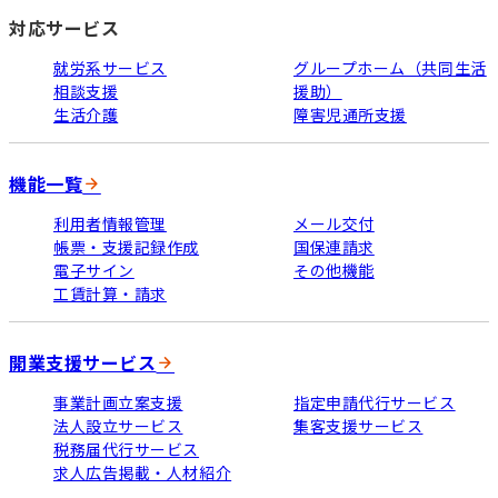
対応サービス
就労系サービス
グループホーム（共同生活
相談支援
援助）
生活介護
障害児通所支援
機能一覧
利用者情報管理
メール交付
帳票・支援記録作成
国保連請求
電子サイン
その他機能
工賃計算・請求
開業支援サービス
事業計画立案支援
指定申請代行サービス
法人設立サービス
集客支援サービス
税務届代行サービス
求人広告掲載・人材紹介