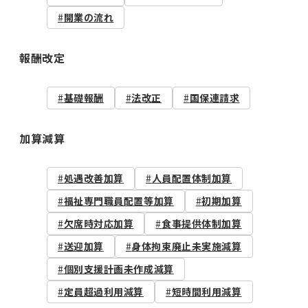
開業の流れ
報酬改定
基礎報酬
法改正
国保連請求
加算減算
処遇改善加算
人員配置体制加算
福祉専門職員配置等加算
初期加算
欠席時対応加算
食事提供体制加算
送迎加算
身体拘束廃止未実施減算
個別支援計画未作成減算
定員超過利用減算
短時間利用減算