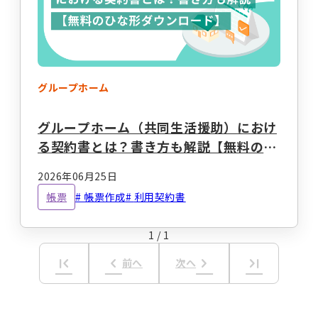
事業計画立案支援
法人設立
指定申請代行
お役立ちコラム
セミナー・イベント
総合トップ
情報トップ
グループホーム
税務届代行
集客支援
サービス種別ごとのコラムを探す
グループホーム（共同生活援助）におけ
る契約書とは？書き方も解説【無料のひ
求人広告掲載・人材紹介
な形ダウンロード】
就労系サービス
相談支援
2026年06月25日
その他のサービス
帳票
帳票作成
利用契約書
レンタルスマホ
レンタルタブレット
生活介護
グループホーム
1
/
1
職員向け動画研修サー
ホームページ作成
ビス
first_page
keyboard_arrow_left
keyboard_arrow_right
last_page
前へ
次へ
テーマからコラムを探す