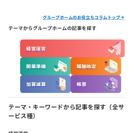
経営運営
グループホームのお役立ちコラムトップ
開業準備
報酬改定
テーマからグループホームの記事を探す
加算減算
帳票
経営運営
キーワードからコラムを探す
キーワード一覧
開業準備
報酬改定
記録
帳票作成
電子サイン
加算減算
帳票
国保連請求
工賃計算
指定申請
開業の流れ
処遇改善加算
法改正
テーマ・キーワードから記事を探す（全サ
個別支援計画
モニタリング
ービス種）