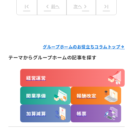
経営運営
first_page
keyboard_arrow_left
keyboard_arrow_right
last_page
前へ
次へ
開業準備
報酬改定
加算減算
帳票
グループホームのお役立ちコラムトップ
テーマからグループホームの記事を探す
キーワードからコラムを探す
キーワード一覧
記録
帳票作成
電子サイン
経営運営
国保連請求
工賃計算
指定申請
開業準備
報酬改定
開業の流れ
処遇改善加算
法改正
個別支援計画
モニタリング
加算減算
帳票