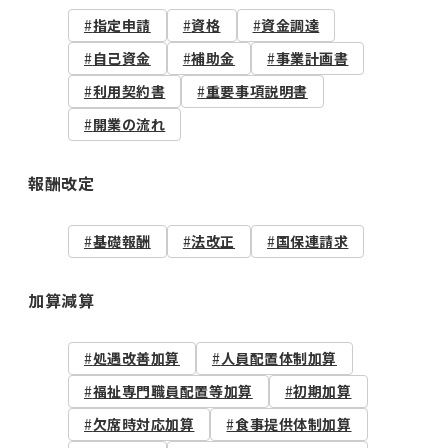
指定申請
資格
資金調達
自己資金
補助金
事業計画書
利用契約書
重要事項説明書
開業の流れ
報酬改定
基礎報酬
法改正
国保連請求
加算減算
処遇改善加算
人員配置体制加算
福祉専門職員配置等加算
初期加算
欠席時対応加算
食事提供体制加算