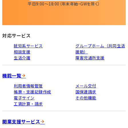
平日9:00〜18:00
（年末年始・GWを除く）
対応サービス
就労系サービス
グループホーム（共同生活
相談支援
援助）
生活介護
障害児通所支援
機能一覧
利用者情報管理
メール交付
帳票・支援記録作成
国保連請求
電子サイン
その他機能
工賃計算・請求
開業支援サービス