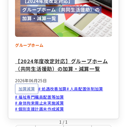
事業計画立案支援
法人設立
指定申請代行
お役立ちコラム
セミナー・イベント
総合トップ
情報トップ
税務届代行
集客支援
グループホーム
サービス種別ごとのコラムを探す
【2024年度改定対応】グループホーム
求人広告掲載・人材紹介
（共同生活援助）の加算・減算一覧
就労系サービス
相談支援
その他のサービス
2026年06月25日
レンタルスマホ
レンタルタブレット
加算減算
処遇改善加算
人員配置体制加算
生活介護
グループホーム
福祉専門職員配置等加算
職員向け動画研修サー
ホームページ作成
身体拘束廃止未実施減算
ビス
個別支援計画未作成減算
テーマからコラムを探す
1
/
1