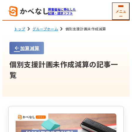
障害福祉に特化した
メニュ
記録・請求ソフト
ー
トップ
グループホーム
個別支援計画未作成減算
加算減算
就労系サービス
相談支援
ソフトの機能
機能一覧
個別支援計画未作成減算の記事一
グループホーム
生活介護
(共同生活援助)
利用者
支援記録・
覧
情報管理
帳票作成
障害児通所支援
電子サイン
工賃・賃金計算
メール交付
国保連請求
その他機能
開業支援サービス
サービス詳細