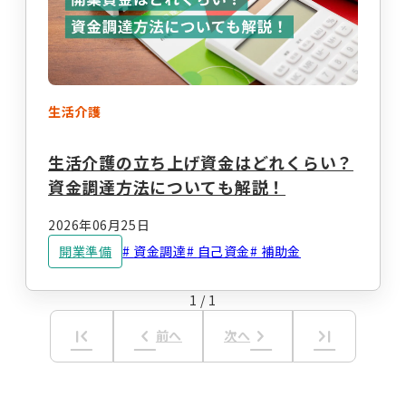
事業計画立案支援
法人設立
指定申請代行
お役立ちコラム
セミナー・イベント
総合トップ
情報トップ
生活介護
税務届代行
集客支援
サービス種別ごとのコラムを探す
生活介護の立ち上げ資金はどれくらい？
資金調達方法についても解説！
求人広告掲載・人材紹介
就労系サービス
相談支援
2026年06月25日
その他のサービス
開業準備
資金調達
自己資金
補助金
レンタルスマホ
レンタルタブレット
生活介護
グループホーム
1
/
1
職員向け動画研修サー
ホームページ作成
ビス
first_page
keyboard_arrow_left
keyboard_arrow_right
last_page
前へ
次へ
テーマからコラムを探す