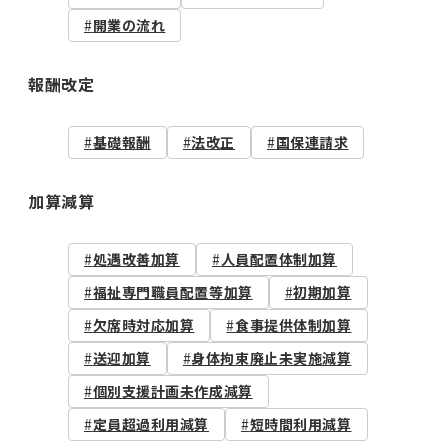
開業の流れ
報酬改定
基礎報酬
法改正
国保連請求
加算減算
処遇改善加算
人員配置体制加算
福祉専門職員配置等加算
初期加算
欠席時対応加算
食事提供体制加算
送迎加算
身体拘束廃止未実施減算
個別支援計画未作成減算
定員超過利用減算
短時間利用減算