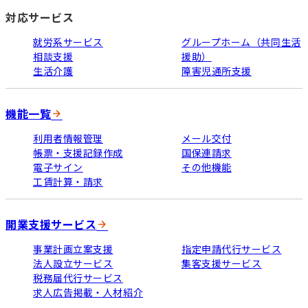
対応サービス
就労系サービス
グループホーム（共同生活
相談支援
援助）
生活介護
障害児通所支援
機能一覧
利用者情報管理
メール交付
帳票・支援記録作成
国保連請求
電子サイン
その他機能
工賃計算・請求
開業支援サービス
事業計画立案支援
指定申請代行サービス
法人設立サービス
集客支援サービス
税務届代行サービス
求人広告掲載・人材紹介