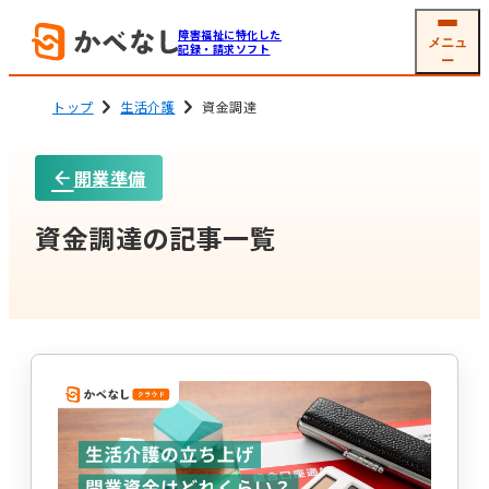
障害福祉に特化した
メニュ
記録・請求ソフト
ー
トップ
生活介護
資金調達
開業準備
就労系サービス
相談支援
ソフトの機能
機能一覧
資金調達の記事一覧
グループホーム
生活介護
(共同生活援助)
利用者
支援記録・
情報管理
帳票作成
障害児通所支援
電子サイン
工賃・賃金計算
メール交付
国保連請求
その他機能
開業支援サービス
サービス詳細