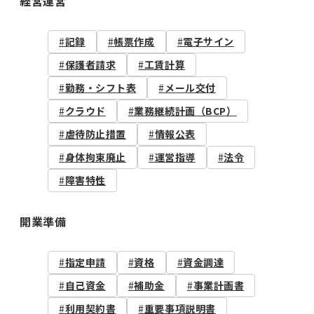
経営運営
記録
帳票作成
電子サイン
保護者請求
工賃計算
勤務・シフト表
メール交付
クラウド
業務継続計画（BCP）
虐待防止措置
情報公表
身体拘束廃止
運営指導
法令
障害特性
開業準備
指定申請
資格
資金調達
自己資金
補助金
事業計画書
利用契約書
重要事項説明書