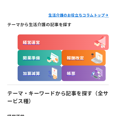
経営運営
生活介護のお役立ちコラムトップ
開業準備
報酬改定
テーマから生活介護の記事を探す
加算減算
帳票
経営運営
キーワードからコラムを探す
キーワード一覧
開業準備
報酬改定
記録
帳票作成
電子サイン
加算減算
帳票
国保連請求
工賃計算
指定申請
開業の流れ
処遇改善加算
法改正
テーマ・キーワードから記事を探す（全サ
個別支援計画
モニタリング
ービス種）