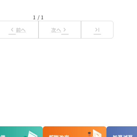
1
/
1
keyboard_arrow_left
keyboard_arrow_right
last_page
前へ
次へ