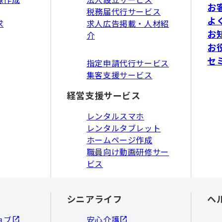
お
税務届代行サービス
よ
求
求人広告掲載・人材紹
お
介
お
セ
指定申請代行サービス
集客支援サービス
経営支援サービス
レンタルスマホ
レンタルタブレット
ホームページ作成
職員向け動画研修サー
ビス
シニアライフ
ヘ
ョブ
安心介護