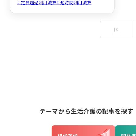
定員超過利用減算
短時間利用減算
first_page
テーマから生活介護の記事を探す