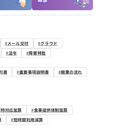
帳票
メール交付
クラウド
法令
障害特性
約書
重要事項説明書
開業の流れ
席時対応加算
食事提供体制加算
算
短時間利用減算