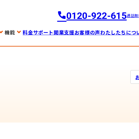
0120-922-615
通話無
機能
料金
サポート
開業支援
お客様の声
わたしたちにつ