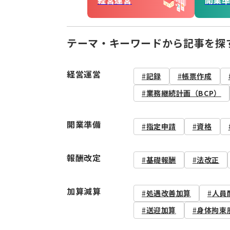
経営運営
開業
テーマ・キーワードから記事を探
経営運営
記録
帳票作成
業務継続計画（BCP）
開業準備
指定申請
資格
報酬改定
基礎報酬
法改正
加算減算
処遇改善加算
人員
送迎加算
身体拘束