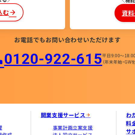
機
込む
資料
お電話でもお問い合わせいただけます
0120-922-615​
平日9:00〜18:0
（年末年始・GWを
開業支援サービス
わ
料
理
事業計画立案支援
サ
録作成
法人設立サービス