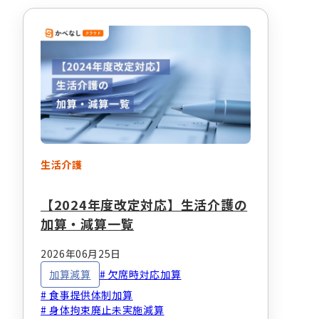
生活介護
【2024年度改定対応】生活介護の
加算・減算一覧
2026年06月25日
加算減算
欠席時対応加算
食事提供体制加算
身体拘束廃止未実施減算