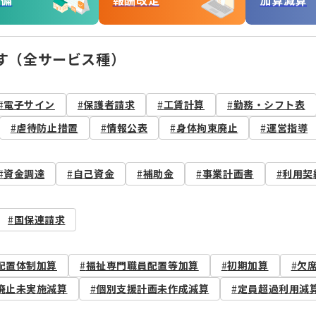
準備
報酬改定
加算減算
す（全サービス種）
電子サイン
保護者請求
工賃計算
勤務・シフト表
虐待防止措置
情報公表
身体拘束廃止
運営指導
資金調達
自己資金
補助金
事業計画書
利用契
国保連請求
配置体制加算
福祉専門職員配置等加算
初期加算
欠
廃止未実施減算
個別支援計画未作成減算
定員超過利用減