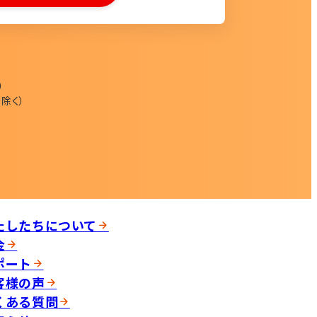
0
除く）
たしたちについて
金
ポート
客様の声
くある質問