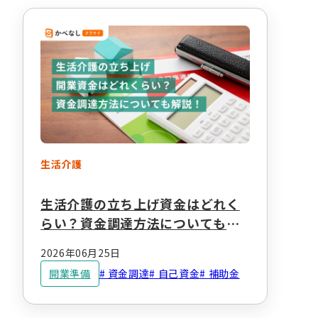
生活介護
生活介護の立ち上げ資金はどれく
らい？資金調達方法についても解
説！
2026年06月25日
開業準備
資金調達
自己資金
補助金