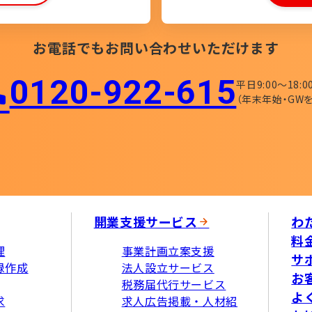
お電話でもお問い合わせいただけます
0120-922-615​
平日9:00〜18:0
（年末年始・GWを
開業支援サービス
わ
料
理
事業計画立案支援
サ
録作成
法人設立サービス
お
税務届代行サービス
よ
求
求人広告掲載・人材紹