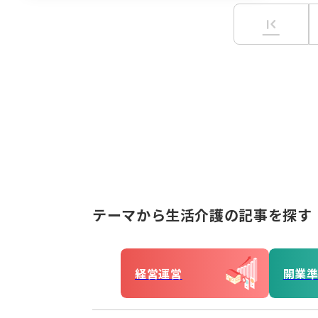
first_page
テーマから生活介護の記事を探す
経営運営
開業