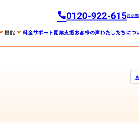
0120-922-615
通話無
機能
料金
サポート
開業支援
お客様の声
わたしたちにつ