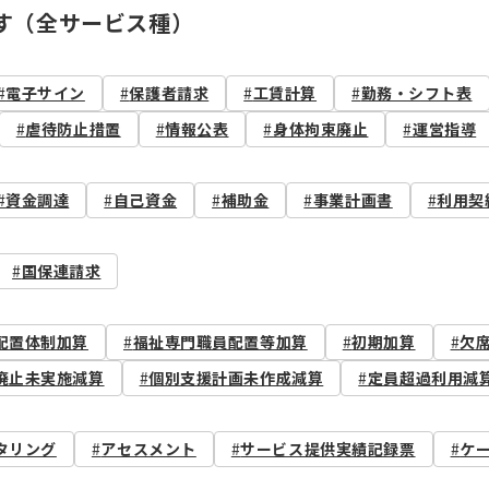
す（全サービス種）
電子サイン
保護者請求
工賃計算
勤務・シフト表
虐待防止措置
情報公表
身体拘束廃止
運営指導
資金調達
自己資金
補助金
事業計画書
利用契
国保連請求
配置体制加算
福祉専門職員配置等加算
初期加算
欠
廃止未実施減算
個別支援計画未作成減算
定員超過利用減
タリング
アセスメント
サービス提供実績記録票
ケ