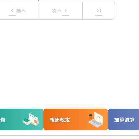
keyboard_arrow_left
keyboard_arrow_right
last_page
前へ
次へ
準備
報酬改定
加算減算