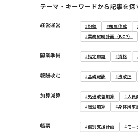
テーマ・キーワードから記事を探
経営運営
記録
帳票作成
業務継続計画（BCP）
開業準備
指定申請
資格
報酬改定
基礎報酬
法改正
加算減算
処遇改善加算
人員
送迎加算
身体拘束
帳票
個別支援計画
モニ