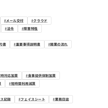
メール交付
クラウド
法令
障害特性
約書
重要事項説明書
開業の流れ
席時対応加算
食事提供体制加算
算
短時間利用減算
ース記録
フェイスシート
業務日誌