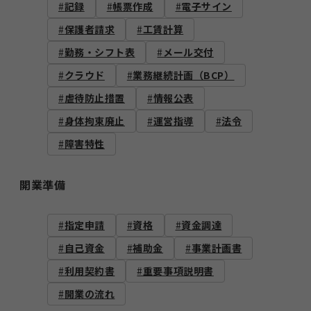
記録
帳票作成
電子サイン
保護者請求
工賃計算
勤務・シフト表
メール交付
クラウド
業務継続計画（BCP）
虐待防止措置
情報公表
身体拘束廃止
運営指導
法令
障害特性
開業準備
指定申請
資格
資金調達
自己資金
補助金
事業計画書
利用契約書
重要事項説明書
開業の流れ