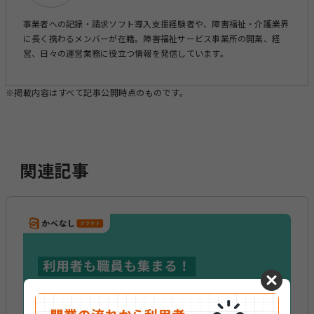
事業者への記録・請求ソフト導入支援経験者や、障害福祉・介護業界
に長く携わるメンバーが在籍。障害福祉サービス事業所の開業、経
営、日々の運営業務に役立つ情報を発信しています。
※掲載内容はすべて記事公開時点のものです。
関連記事
cancel