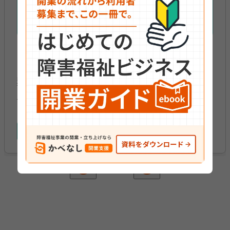
開業支援
利用者も職員も集まる！ 障害福祉事業者のた
めのホームページ作成術
2026年04月17日
開業準備
arrow_circle_left
arrow_circle_right