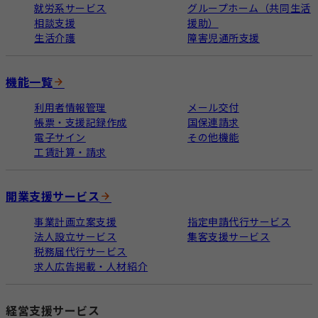
就労系サービス
グループホーム（共同生活
相談支援
援助）
生活介護
障害児通所支援
機能一覧
利用者情報管理
メール交付
帳票・支援記録作成
国保連請求
電子サイン
その他機能
工賃計算・請求
開業支援サービス
事業計画立案支援
指定申請代行サービス
法人設立サービス
集客支援サービス
税務届代行サービス
求人広告掲載・人材紹介
経営支援サービス