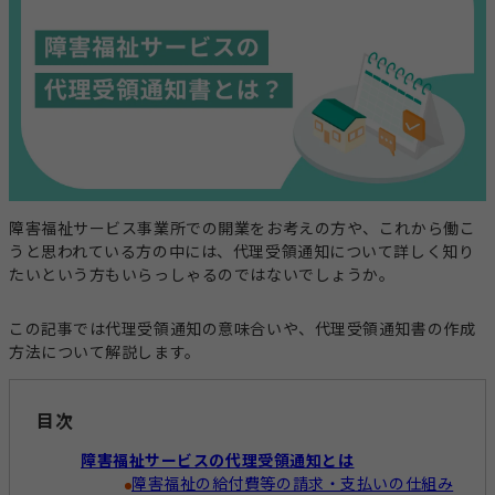
事業計画立案支援
法人設立
指定申請代行
お役立ちコラム
セミナー・イベント
総合トップ
情報トップ
税務届代行
集客支援
サービス種別ごとのコラムを探す
障害福祉サービス事業所での開業をお考えの方や、これから働こ
求人広告掲載・人材紹介
うと思われている方の中には、代理受領通知について詳しく知り
就労系サービス
相談支援
たいという方もいらっしゃるのではないでしょうか。
その他のサービス
レンタルスマホ
レンタルタブレット
この記事では代理受領通知の意味合いや、代理受領通知書の作成
生活介護
グループホーム
方法について解説します。
職員向け動画研修サー
ホームページ作成
ビス
目次
テーマからコラムを探す
障害福祉サービスの代理受領通知とは
障害福祉の給付費等の請求・支払いの仕組み