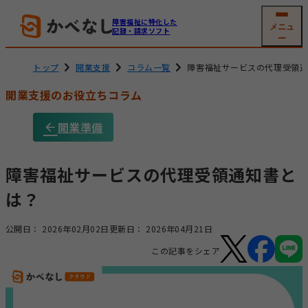
障害福祉に特化した
メニュ
記録・請求ソフト
ー
トップ
開業支援
コラム一覧
障害福祉サービスの代理受領
開業支援のお役立ちコラム
就労系サービス
相談支援
開業準備
ソフトの機能
機能一覧
グループホーム
生活介護
(共同生活援助)
利用者
支援記録・
障害福祉サービスの代理受領通知書と
情報管理
帳票作成
は？
障害児通所支援
電子サイン
工賃・賃金計算
公開日：
2026年02月02日
更新日：
2026年04月21日
メール交付
国保連請求
この記事をシェア
その他機能
開業支援サービス
サービス詳細