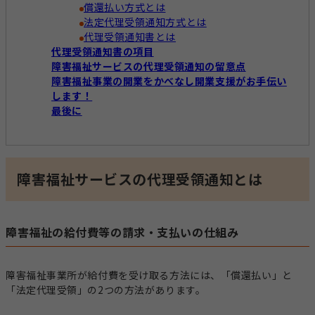
経営運営
償還払い方式とは
法定代理受領通知方式とは
代理受領通知書とは
開業準備
報酬改定
代理受領通知書の項目
障害福祉サービスの代理受領通知の留意点
障害福祉事業の開業をかべなし開業支援がお手伝い
加算減算
帳票
します！
最後に
キーワードからコラムを探す
キーワード一覧
障害福祉サービスの代理受領通知とは
記録
帳票作成
電子サイン
国保連請求
工賃計算
指定申請
障害福祉の給付費等の請求・支払いの仕組み
開業の流れ
処遇改善加算
法改正
個別支援計画
モニタリング
障害福祉事業所が給付費を受け取る方法には、「償還払い」と
「法定代理受領」の2つの方法があります。