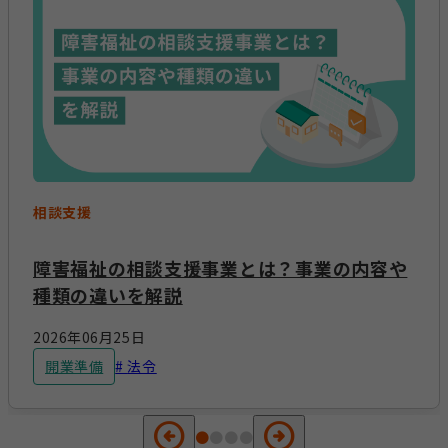
相談支援
障害福祉の相談支援事業とは？事業の内容や
種類の違いを解説
2026年06月25日
開業準備
法令
arrow_circle_left
arrow_circle_right