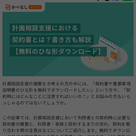
事業計画立案支援
法人設立
指定申請代行
お役立ちコラム
セミナー・イベント
総合トップ
情報トップ
税務届代行
集客支援
サービス種別ごとのコラムを探す
求人広告掲載・人材紹介
就労系サービス
相談支援
その他のサービス
計画相談支援の開業をお考えの方の中には、「契約書や重要事項
レンタルスマホ
レンタルタブレット
説明書のひな形を無料でダウンロードしたい」という方や、「契
生活介護
グループホーム
約時にはどんなことに注意すればいいの？」とお悩みの方もいら
っしゃるのではないでしょうか。
職員向け動画研修サー
ホームページ作成
ビス
この記事では、計画相談支援において利用者との契約時に必要な
テーマからコラムを探す
契約書の概要と、利用者・家族と契約するまでの流れ、契約を取
り交わす際の注意点などについてご紹介します。無料でダウンロ