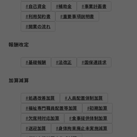
自己資金
補助金
事業計画書
利用契約書
重要事項説明書
開業の流れ
報酬改定
基礎報酬
法改正
国保連請求
加算減算
処遇改善加算
人員配置体制加算
福祉専門職員配置等加算
初期加算
欠席時対応加算
食事提供体制加算
送迎加算
身体拘束廃止未実施減算