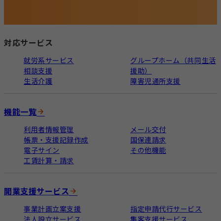
対応サービス
就労系サービス
グループホーム（共同生活
相談支援
援助）
生活介護
障害児通所支援
機能一覧
利用者情報管理
メール交付
帳票・支援記録作成
国保連請求
電子サイン
その他機能
工賃計算・請求
開業支援サービス
事業計画立案支援
指定申請代行サービス
法人設立サービス
集客支援サービス