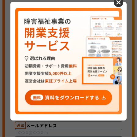
cancel
姓
名
必須
必須
電話番号
必須
メールアドレス
必須