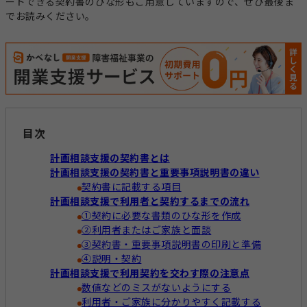
ードできる契約書のひな形もご用意していますので、ぜひ最後ま
経営運営
でお読みください。
開業準備
報酬改定
加算減算
帳票
目次
キーワードからコラムを探す
キーワード一覧
計画相談支援の契約書とは
計画相談支援の契約書と重要事項説明書の違い
記録
帳票作成
電子サイン
契約書に記載する項目
国保連請求
工賃計算
指定申請
計画相談支援で利用者と契約するまでの流れ
①契約に必要な書類のひな形を作成
開業の流れ
処遇改善加算
法改正
②利用者またはご家族と面談
③契約書・重要事項説明書の印刷と準備
個別支援計画
モニタリング
④説明・契約
計画相談支援で利用契約を交わす際の注意点
数値などのミスがないようにする
利用者・ご家族に分かりやすく記載する