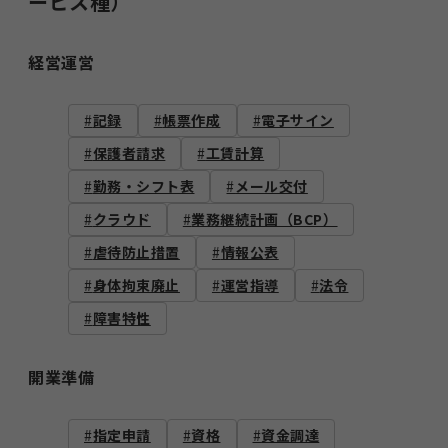
ービス種）
経営運営
記録
帳票作成
電子サイン
保護者請求
工賃計算
勤務・シフト表
メール交付
クラウド
業務継続計画（BCP）
虐待防止措置
情報公表
身体拘束廃止
運営指導
法令
障害特性
開業準備
指定申請
資格
資金調達