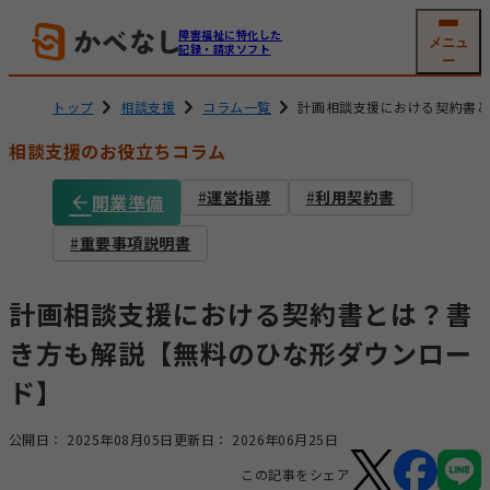
障害福祉に特化した
メニュ
記録・請求ソフト
ー
トップ
相談支援
コラム一覧
計画相談支援における契約書
相談支援のお役立ちコラム
就労系サービス
相談支援
運営指導
利用契約書
開業準備
ソフトの機能
機能一覧
グループホーム
重要事項説明書
生活介護
(共同生活援助)
利用者
支援記録・
情報管理
帳票作成
計画相談支援における契約書とは？書
障害児通所支援
電子サイン
工賃・賃金計算
き方も解説【無料のひな形ダウンロー
ド】
メール交付
国保連請求
公開日：
2025年08月05日
更新日：
2026年06月25日
その他機能
この記事をシェア
開業支援サービス
サービス詳細