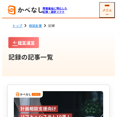
障害福祉に特化した
メニュ
記録・請求ソフト
ー
トップ
相談支援
記録
経営運営
就労系サービス
相談支援
ソフトの機能
機能一覧
記録の記事一覧
グループホーム
生活介護
(共同生活援助)
利用者
支援記録・
情報管理
帳票作成
障害児通所支援
電子サイン
工賃・賃金計算
メール交付
国保連請求
その他機能
開業支援サービス
サービス詳細