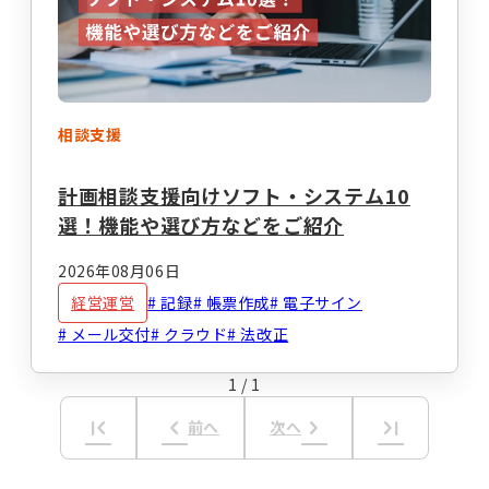
事業計画立案支援
法人設立
指定申請代行
お役立ちコラム
セミナー・イベント
総合トップ
情報トップ
相談支援
税務届代行
集客支援
サービス種別ごとのコラムを探す
計画相談支援向けソフト・システム10
選！機能や選び方などをご紹介
求人広告掲載・人材紹介
就労系サービス
相談支援
2026年08月06日
その他のサービス
経営運営
記録
帳票作成
電子サイン
レンタルスマホ
レンタルタブレット
メール交付
クラウド
法改正
生活介護
グループホーム
職員向け動画研修サー
1
/
1
ホームページ作成
ビス
first_page
keyboard_arrow_left
keyboard_arrow_right
last_page
テーマからコラムを探す
前へ
次へ