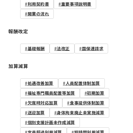
利用契約書
重要事項説明書
開業の流れ
報酬改定
基礎報酬
法改正
国保連請求
加算減算
処遇改善加算
人員配置体制加算
福祉専門職員配置等加算
初期加算
欠席時対応加算
食事提供体制加算
送迎加算
身体拘束廃止未実施減算
個別支援計画未作成減算
定員超過利用減算
短時間利用減算