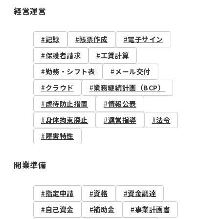
経営運営
記録
帳票作成
電子サイン
保護者請求
工賃計算
勤務・シフト表
メール交付
クラウド
業務継続計画（BCP）
虐待防止措置
情報公表
身体拘束廃止
運営指導
法令
障害特性
開業準備
指定申請
資格
資金調達
自己資金
補助金
事業計画書