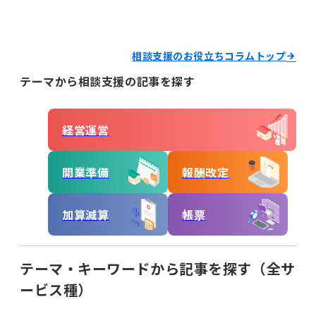
経営運営
開業準備
報酬改定
相談支援のお役立ちコラムトップ
テーマから相談支援の記事を探す
加算減算
帳票
経営運営
キーワードからコラムを探す
キーワード一覧
開業準備
報酬改定
記録
帳票作成
電子サイン
国保連請求
工賃計算
指定申請
加算減算
帳票
開業の流れ
処遇改善加算
法改正
個別支援計画
モニタリング
テーマ・キーワードから記事を探す（全サ
ービス種）