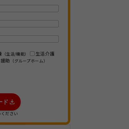
練
生活介護
（生活/機能）
活援助
（グループホーム）
ード
みください