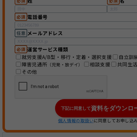
姓
名
必須
必須
電話番号
必須
メールアドレス
任意
運営サービス種類
必須
就労支援A/B型・移行・定着・選択支援
自立訓
障害児通所
相談支援
共同生
（児発・放デイ）
その他
資料をダウンロ
下記に同意して
個人情報の取扱い
に同意してお申し込