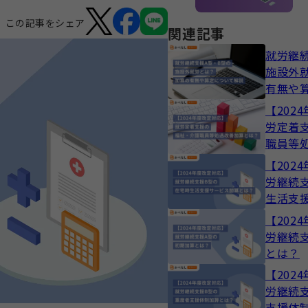
この記事をシェア
関連記事
就労継
施設外
有無や
【202
労定着
職員等
は？
【202
労継続
生活支
は？
【202
労継続
とは？
【202
労継続
支援体