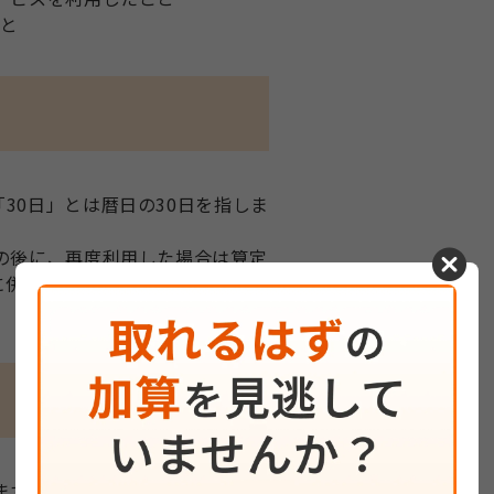
こと
30日」とは暦日の30日を指しま
cancel
の後に、再度利用した場合は算定
に併設された病院・診療所への入
ます。具体的な解釈や申請等につ