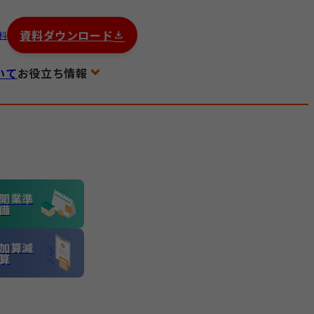
資料ダウンロード
料
いて
お役立ち情報
開業準
備
加算減
算