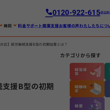
0120-922-615
通話無
機能
料金
サポート
開業支援
お客様の声
わたしたちにつ
改定対応】就労継続支援B型の初期加算とは？
カテゴリから探す
経営運
営
続支援B型の初期
報酬改
定
帳票