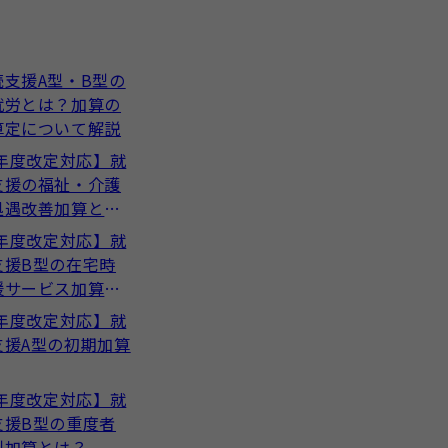
続支援A型・B型の
就労とは？加算の
算定について解説
4年度改定対応】就
支援の福祉・介護
処遇改善加算と
4年度改定対応】就
支援B型の在宅時
援サービス加算と
4年度改定対応】就
支援A型の初期加算
4年度改定対応】就
支援B型の重度者
制加算とは？