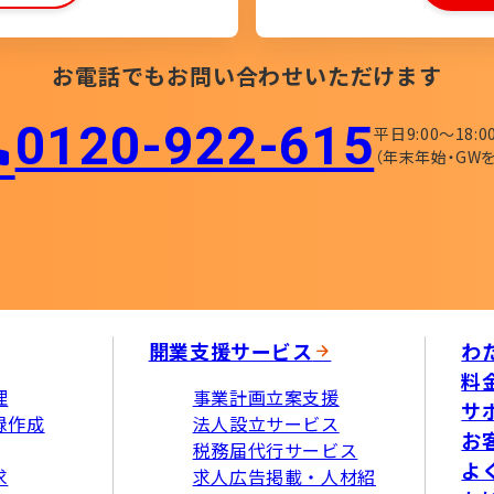
お電話でもお問い合わせいただけます
0120-922-615​
平日9:00〜18:0
（年末年始・GWを
開業支援サービス
わ
料
理
事業計画立案支援
サ
録作成
法人設立サービス
お
税務届代行サービス
よ
求
求人広告掲載・人材紹