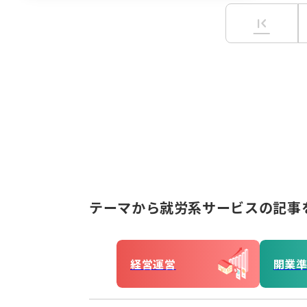
first_page
テーマから就労系サービスの記事
経営運営
開業