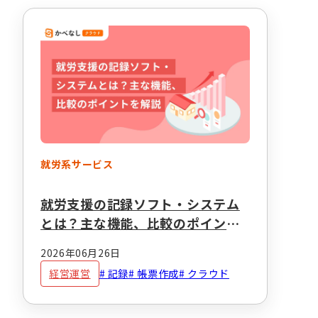
就労系サービス
就労支援の記録ソフト・システム
とは？主な機能、比較のポイント
を解説
2026年06月26日
経営運営
記録
帳票作成
クラウド