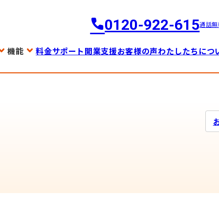
0120-922-615
通話無
機能
料金
サポート
開業支援
お客様の声
わたしたちにつ