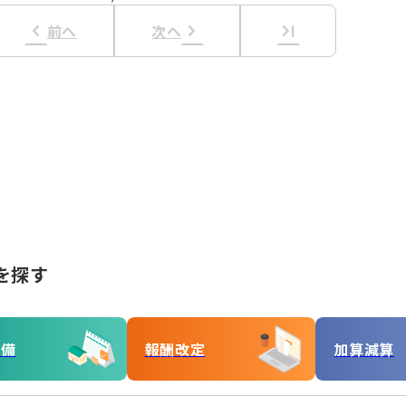
keyboard_arrow_left
keyboard_arrow_right
last_page
前へ
次へ
を探す
準備
報酬改定
加算減算