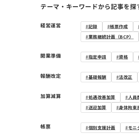
テーマ・キーワードから記事を探
経営運営
記録
帳票作成
業務継続計画（BCP）
開業準備
指定申請
資格
報酬改定
基礎報酬
法改正
加算減算
処遇改善加算
人員
送迎加算
身体拘束
帳票
個別支援計画
モニ