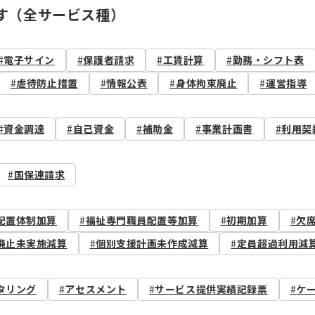
す（全サービス種）
電子サイン
保護者請求
工賃計算
勤務・シフト表
虐待防止措置
情報公表
身体拘束廃止
運営指導
資金調達
自己資金
補助金
事業計画書
利用契
国保連請求
配置体制加算
福祉専門職員配置等加算
初期加算
欠
廃止未実施減算
個別支援計画未作成減算
定員超過利用減
タリング
アセスメント
サービス提供実績記録票
ケ