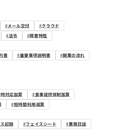
メール交付
クラウド
法令
障害特性
約書
重要事項説明書
開業の流れ
席時対応加算
食事提供体制加算
算
短時間利用減算
ース記録
フェイスシート
業務日誌