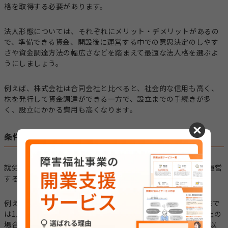
格を取得する必要があります。
法人形態については、それぞれにメリット・デメリットがあるの
で、準備できる資金、開設後に運営する中での意思決定のしやす
さや資金調達方法の幅広さなどを踏まえて最適な法人格を選ぶよ
うにしましょう。
例えば、株式会社は合同会社と比べると、社会的な信用も高く、
株を発行して資金調達ができる一方で、設立までの手続きが多
く、設立にかかる費用も高くなります。
cancel
条件2：人員基準を満たす
就労継続支援B型の人員基準には、就労継続支援B型を開設・運営
する上で必要な職種や配置人数が定められています。
例えば、サービス管理責任者は前年度の平均利用者数が60人まで
は1人以上（うち少なくとも1人は常勤）、利用者数が61人以上の
場合は1人（常勤）に加え、61人目以降の利用者に対して40:1以