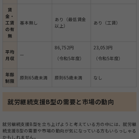
賃
金・
あり（最低賃金
工賃
基本無し
あり（工賃）
以上）
の有
無
86,752円
23,053円
平均
ー
月収
（令和5年度）
（令和5年度）
年齢
原則65歳未満
原則65歳未満
なし
制限
就労継続支援B型の需要と市場の動向
就労継続支援B型を立ち上げようと考えている方の中には、就労継
続支援B型の需要や市場の動向が気になっている方もいらっしゃる
かもしれません。