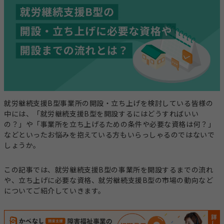
事業計画立案支援
法人設立
指定申請代行
お役立ちコラム
セミナー・イベント
総合トップ
情報トップ
税務届代行
集客支援
サービス種別ごとのコラムを探す
就労継続支援B型事業所の開設・立ち上げを検討している皆様の
求人広告掲載・人材紹介
中には、「就労継続支援B型を開設するにはどうすればいい
就労系サービス
相談支援
の？」や「事業所を立ち上げるための条件や必要な資格は何？」
その他のサービス
などといったお悩みを抱えている方もいらっしゃるのではないで
レンタルスマホ
レンタルタブレット
しょうか。
生活介護
グループホーム
この記事では、就労継続支援B型の事業所を開設するまでの流れ
職員向け動画研修サー
ホームページ作成
や、立ち上げに必要な資格、就労継続支援B型の市場の動向など
ビス
についてご紹介していきます。
テーマからコラムを探す