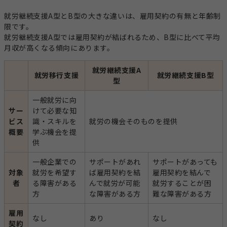
就労継続支援A型とB型の大きな違いは、雇用契約の有無と年齢制
限です。
就労継続支援A型では雇用契約が結ばれるため、B型に比べて平均
月収が高くなる傾向にあります。
就労継続支援A
就労移行支援
就労継続支援B型
型
一般就労に向
サー
けて必要な知
ビス
識・スキルを
就労の機会そのものを提供
概要
学ぶ機会を提
供
一般企業での
サポートがあれ
サポートがあっても
対象
就労を希望す
ば雇用契約を結
雇用契約を結んで
者
る障害がある
んで就労が可能
就労することが困
方
な障害がある方
難な障害がある方
雇用
なし
あり
なし
契約