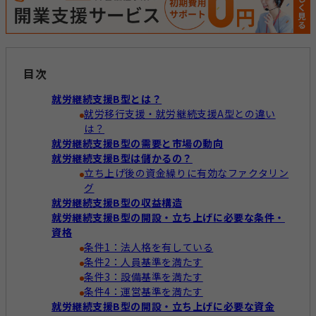
経営運営
開業準備
報酬改定
目次
加算減算
帳票
就労継続支援B型とは？
就労移行支援・就労継続支援A型との違い
は？
キーワードからコラムを探す
キーワード一覧
就労継続支援B型の需要と市場の動向
就労継続支援B型は儲かるの？
立ち上げ後の資金繰りに有効なファクタリン
記録
帳票作成
電子サイン
グ
就労継続支援B型の収益構造
国保連請求
工賃計算
指定申請
就労継続支援B型の開設・立ち上げに必要な条件・
資格
開業の流れ
処遇改善加算
法改正
条件1：法人格を有している
個別支援計画
モニタリング
条件2：人員基準を満たす
条件3：設備基準を満たす
条件4：運営基準を満たす
就労継続支援B型の開設・立ち上げに必要な資金