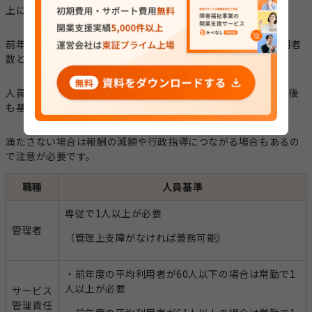
上になるようにサービス管理者を配置しなければなりません。
前年度の利用実績がない場合は、「利用定員の90%を平均利用者
数とみなす」などの計算をします。
人員基準を満たさないと事業所を開設することはできず、開設後
も基準を満たし続ける必要があります。
満たさない場合は報酬の減額や行政指導につながる場合もあるの
で注意が必要です。
職種
人員基準
専従で1人以上が必要
管理者
（管理上支障がなければ兼務可能）
・前年度の平均利用者が60人以下の場合は常勤で1
人以上が必要
サービス
管理責任