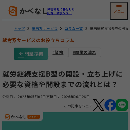
障害福祉に特化した
メニュ
記録・請求ソフト
ー
トップ
就労系サービス
コラム一覧
就労継続支援B型の開設
就労系サービスのお役立ちコラム
就労系サービス
相談支援
資格
開業の流れ
開業準備
ソフトの機能
機能一覧
グループホーム
生活介護
(共同生活援助)
利用者
支援記録・
就労継続支援B型の開設・立ち上げに
情報管理
帳票作成
必要な資格や開設までの流れとは？
障害児通所支援
電子サイン
工賃・賃金計算
公開日：
2025年05月02日
更新日：
2026年06月26日
メール交付
国保連請求
この記事をシェア
その他機能
開業支援サービス
サービス詳細