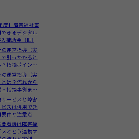
6年度】障害福祉事
用できるデジタル
導入補助金（旧IT
助金）とは？
祉の運営指導（実
）で引っかかると
る？指摘ポイント
を解説
祉の運営指導（実
）とは？流れから
類・指摘事例まで
やすく解説
険サービスと障害
ービスは併用でき
用要件と注意点
訪問看護は障害福
ビスとどう連携す
援の流れと実例