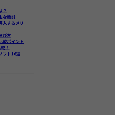
は？
主な機能
導入するメリ
選び方
比較ポイント
比較！
ソフト16選