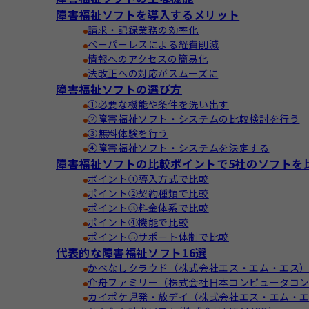
障害福祉ソフトを導入するメリット
請求・記録業務の効率化
ペーパーレスによる経費削減
情報へのアクセスの簡易化
法改正への対応がスムーズに
障害福祉ソフトの選び方
①必要な機能や条件を洗い出す
②障害福祉ソフト・システムの比較検討を行う
③無料体験を行う
④障害福祉ソフト・システムを決定する
障害福祉ソフトの比較ポイントで5社のソフトを
ポイント①導入方式で比較
ポイント②契約種類で比較
ポイント③料金体系で比較
ポイント④機能で比較
ポイント⑤サポート体制で比較
代表的な障害福祉ソフト16選
かべなしクラウド（株式会社エス・エム・エス
介舟ファミリー（株式会社日本コンピュータコ
カイポケ児発・放デイ（株式会社エス・エム・