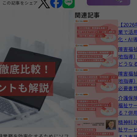
この記事をシェア
関連記事
【202
業で活
化・AI
導入補
障害福
地指導
どうな
と対策
障害福
地指導
必要書
わかり
介護保
福祉サ
る？併
精神科
祉サー
録業務を効率化するためにソフ
る？支