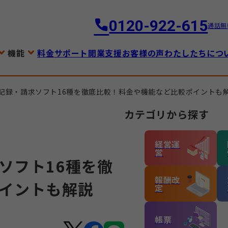
0120-922-615
通話無
機能
料金
サポート
開業支援
お客様の声
わたしたちにつ
記録・請求ソフト16種を徹底比較！料金や機能など比較ポイントも
カテゴリから探す
経営運
営
ソフト16種を徹
報酬改
イントも解説
定
帳票