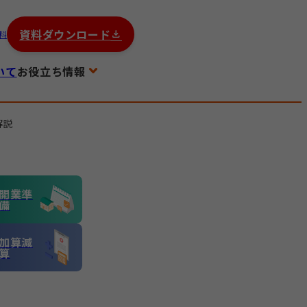
資料ダウンロード
料
いて
お役立ち情報
解説
開業準
備
加算減
算