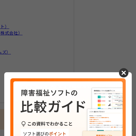
ント）
ズ株式会社）
ムズ）
cancel