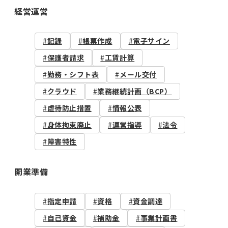
経営運営
記録
帳票作成
電子サイン
保護者請求
工賃計算
勤務・シフト表
メール交付
クラウド
業務継続計画（BCP）
虐待防止措置
情報公表
身体拘束廃止
運営指導
法令
障害特性
開業準備
指定申請
資格
資金調達
自己資金
補助金
事業計画書