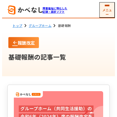
障害福祉に特化した
メニュ
記録・請求ソフト
ー
トップ
グループホーム
基礎報酬
報酬改定
就労系サービス
相談支援
ソフトの機能
機能一覧
基礎報酬の記事一覧
グループホーム
生活介護
(共同生活援助)
利用者
支援記録・
情報管理
帳票作成
障害児通所支援
電子サイン
工賃・賃金計算
メール交付
国保連請求
その他機能
開業支援サービス
サービス詳細