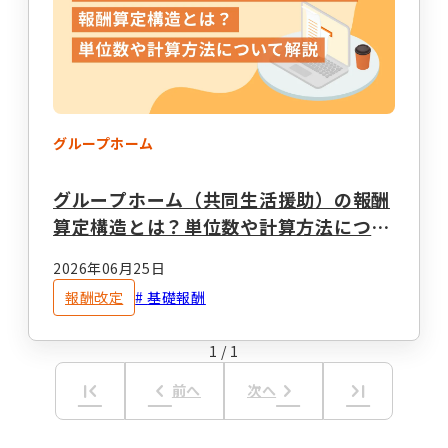
経営運営
開業準備
報酬改定
加算減算
帳票
グループホーム
グループホーム（共同生活援助）の報酬
キーワードからコラムを探す
キーワード一覧
算定構造とは？単位数や計算方法につい
て解説
記録
帳票作成
電子サイン
2026年06月25日
国保連請求
工賃計算
指定申請
報酬改定
基礎報酬
開業の流れ
処遇改善加算
法改正
1
/
1
個別支援計画
モニタリング
first_page
keyboard_arrow_left
keyboard_arrow_right
last_page
前へ
次へ