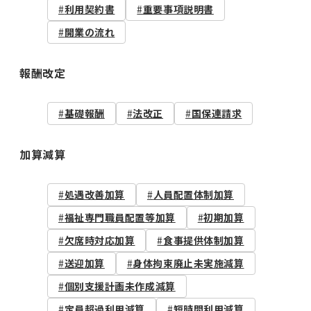
利用契約書
重要事項説明書
開業の流れ
報酬改定
基礎報酬
法改正
国保連請求
加算減算
処遇改善加算
人員配置体制加算
福祉専門職員配置等加算
初期加算
欠席時対応加算
食事提供体制加算
送迎加算
身体拘束廃止未実施減算
個別支援計画未作成減算
定員超過利用減算
短時間利用減算