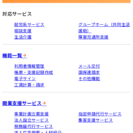
対応サービス
就労系サービス
グループホーム（共同生活
相談支援
援助）
生活介護
障害児通所支援
機能一覧
利用者情報管理
メール交付
帳票・支援記録作成
国保連請求
電子サイン
その他機能
工賃計算・請求
開業支援サービス
事業計画立案支援
指定申請代行サービス
法人設立サービス
集客支援サービス
税務届代行サービス
求人広告掲載・人材紹介