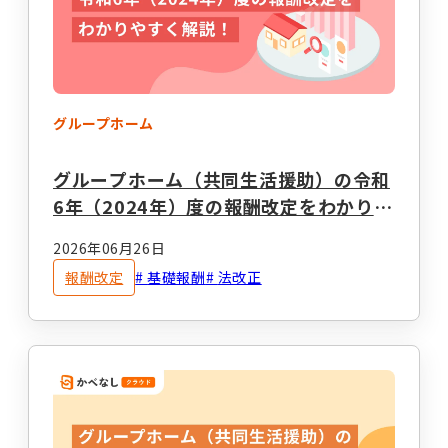
事業計画立案支援
法人設立
指定申請代行
お役立ちコラム
セミナー・イベント
総合トップ
情報トップ
グループホーム
税務届代行
集客支援
サービス種別ごとのコラムを探す
グループホーム（共同生活援助）の令和
6年（2024年）度の報酬改定をわかりや
求人広告掲載・人材紹介
すく解説！
就労系サービス
相談支援
2026年06月26日
その他のサービス
報酬改定
基礎報酬
法改正
レンタルスマホ
レンタルタブレット
生活介護
グループホーム
職員向け動画研修サー
ホームページ作成
ビス
テーマからコラムを探す