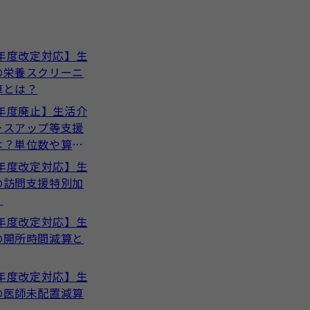
4年度改定対応】生
の栄養スクリーニ
算とは？
4年度廃止】生活介
ースアップ等支援
は？単位数や算定
ついて解説
4年度改定対応】生
の訪問支援特別加
？
4年度改定対応】生
の開所時間減算と
4年度改定対応】生
の医師未配置減算