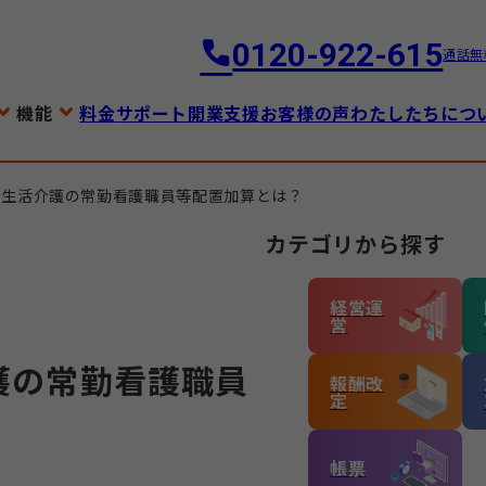
0120-922-615
通話無
機能
料金
サポート
開業支援
お客様の声
わたしたちにつ
応】生活介護の常勤看護職員等配置加算とは？
カテゴリから探す
経営運
営
護の常勤看護職員
報酬改
定
帳票