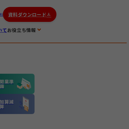
資料ダウンロード
料
いて
お役立ち情報
開業準
備
加算減
算