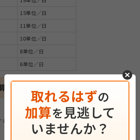
15単位／日
11単位／日
10単位／日
8単位／日
6単位／日
cancel
算定要件
する利用者にサービス提供を行っ