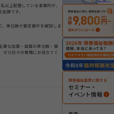
1名以上配置している事業所が、
る加算です。
て、単位数や算定要件を解説しま
 主要な加算・減算の単位数・算
、 ぜひ日々の業務にお役立てく
目次