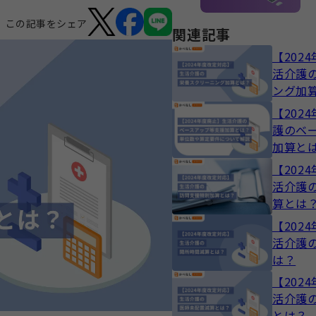
この記事をシェア
関連記事
【202
活介護
ング加
【202
護のベ
加算と
要件に
【202
活介護
算とは
【202
活介護
は？
【202
活介護
とは？