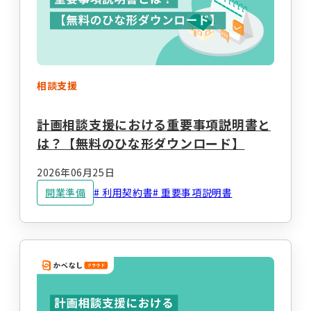
事業計画立案支援
法人設立
指定申請代行
お役立ちコラム
セミナー・イベント
総合トップ
情報トップ
相談支援
税務届代行
集客支援
サービス種別ごとのコラムを探す
計画相談支援における重要事項説明書と
は？【無料のひな形ダウンロード】
求人広告掲載・人材紹介
就労系サービス
相談支援
2026年06月25日
その他のサービス
開業準備
利用契約書
重要事項説明書
レンタルスマホ
レンタルタブレット
生活介護
グループホーム
職員向け動画研修サー
ホームページ作成
ビス
テーマからコラムを探す