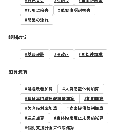
自己資金
補助金
事業計画書
利用契約書
重要事項説明書
開業の流れ
報酬改定
基礎報酬
法改正
国保連請求
加算減算
処遇改善加算
人員配置体制加算
福祉専門職員配置等加算
初期加算
欠席時対応加算
食事提供体制加算
送迎加算
身体拘束廃止未実施減算
個別支援計画未作成減算