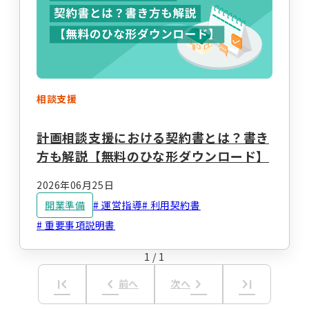
経営運営
開業準備
報酬改定
加算減算
帳票
相談支援
計画相談支援における契約書とは？書き
キーワードからコラムを探す
キーワード一覧
方も解説【無料のひな形ダウンロード】
記録
帳票作成
電子サイン
2026年06月25日
国保連請求
工賃計算
指定申請
開業準備
運営指導
利用契約書
重要事項説明書
開業の流れ
処遇改善加算
法改正
個別支援計画
モニタリング
1
/
1
first_page
keyboard_arrow_left
keyboard_arrow_right
last_page
前へ
次へ