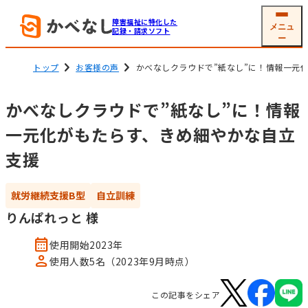
障害福祉に特化した
メニュ
記録・請求ソフト
ー
トップ
お客様の声
かべなしクラウドで”紙なし”に！情報一元
かべなしクラウドで”紙なし”に！情報
就労系サービス
相談支援
一元化がもたらす、きめ細やかな自立
ソフトの機能
機能一覧
グループホーム
支援
生活介護
(共同生活援助)
利用者
支援記録・
情報管理
帳票作成
就労継続支援B型
自立訓練
障害児通所支援
電子サイン
工賃・賃金計算
りんぱれっと 様
calendar_month
使用開始2023年
メール交付
国保連請求
person
使用人数5名（2023年9月時点）
その他機能
この記事をシェア
開業支援サービス
サービス詳細