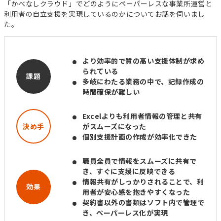
「かべなしクラウド」でどのようにペーパーレスな事業所運営と
経営運営
利用者の自立支援を実現しているのかについてお話を伺いまし
た。
開業準備
報酬改定
より効率的で質の高い支援体制が求め
加算減算
帳票
られている
課題
多岐にわたる業務の中で、記録作成の
時間確保が難しい
キーワードからコラムを探す
キーワード一覧
Excelよりも利用者情報の管理と共有
記録
帳票作成
電子サイン
決め手
がスムーズになった
個別支援計画の作成が効率化できた
国保連請求
工賃計算
指定申請
職員全員で情報をスムーズに共有で
開業の流れ
処遇改善加算
法改正
き、すぐに支援に反映できる
情報共有がしっかりされることで、利
個別支援計画
モニタリング
効果
用者が安心感を抱きやすくなった
契約書以外の書類はソフト内で管理で
き、ペーパーレス化が実現