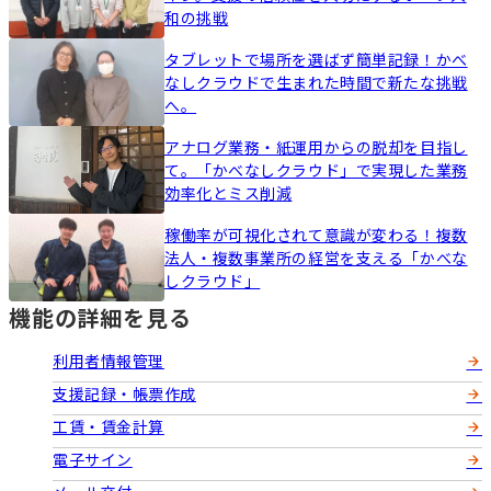
和の挑戦
タブレットで場所を選ばず簡単記録！かべ
なしクラウドで生まれた時間で新たな挑戦
へ。
アナログ業務・紙運用からの脱却を目指し
て。「かべなしクラウド」で実現した業務
効率化とミス削減
稼働率が可視化されて意識が変わる！複数
法人・複数事業所の経営を支える「かべな
しクラウド」
機能の詳細を見る
利用者情報管理
支援記録・帳票作成
工賃・賃金計算
電子サイン