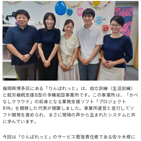
事業計画立案支援
法人設立
指定申請代行
お役立ちコラム
セミナー・イベント
総合トップ
情報トップ
税務届代行
集客支援
サービス種別ごとのコラムを探す
求人広告掲載・人材紹介
就労系サービス
相談支援
その他のサービス
福岡県博多区にある「りんぱれっと」は、自立訓練（生活訓練）
レンタルスマホ
レンタルタブレット
と就労継続支援B型の多機能型事業所です。この事業所は、「かべ
生活介護
グループホーム
なしクラウド」の前身となる業務支援ソフト「プロジェクト
RIN」を開発した代表が開業しました。事業所運営と並行してソ
職員向け動画研修サー
ホームページ作成
フト開発を進められ、まさに現場の声から生まれたシステムと共
ビス
に歩んでいます。
テーマからコラムを探す
今回は「りんぱれっと」のサービス管理責任者である佐々木様に