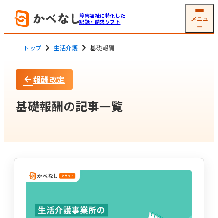
障害福祉に特化した
メニュ
記録・請求ソフト
ー
トップ
生活介護
基礎報酬
報酬改定
就労系サービス
相談支援
ソフトの機能
機能一覧
基礎報酬の記事一覧
グループホーム
生活介護
(共同生活援助)
利用者
支援記録・
情報管理
帳票作成
障害児通所支援
電子サイン
工賃・賃金計算
メール交付
国保連請求
その他機能
開業支援サービス
サービス詳細