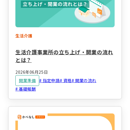
事業計画立案支援
法人設立
指定申請代行
お役立ちコラム
セミナー・イベント
総合トップ
情報トップ
生活介護
税務届代行
集客支援
サービス種別ごとのコラムを探す
生活介護事業所の立ち上げ・開業の流れ
とは？
求人広告掲載・人材紹介
就労系サービス
相談支援
2026年06月25日
その他のサービス
開業準備
指定申請
資格
開業の流れ
レンタルスマホ
レンタルタブレット
基礎報酬
生活介護
グループホーム
職員向け動画研修サー
ホームページ作成
ビス
テーマからコラムを探す