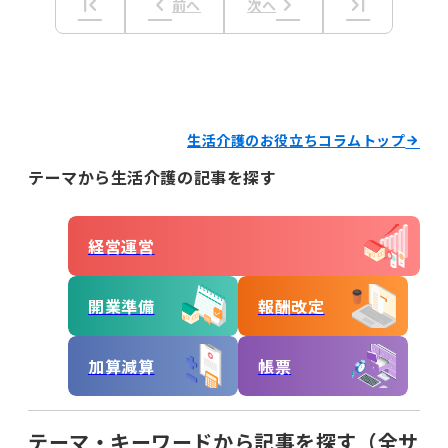
first_page
keyboard_arrow_left
keyboard_arrow_right
last_page
前へ
次へ
生活介護のお役立ちコラムトップ
テーマから生活介護の記事を探す
経営運営
開業準備
報酬改定
加算減算
帳票
テーマ・キーワードから記事を探す（全サ