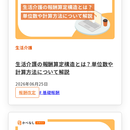
経営運営
開業準備
報酬改定
加算減算
帳票
生活介護
キーワードからコラムを探す
キーワード一覧
生活介護の報酬算定構造とは？単位数や
計算方法について解説
記録
帳票作成
電子サイン
2026年06月25日
国保連請求
工賃計算
指定申請
報酬改定
基礎報酬
開業の流れ
処遇改善加算
法改正
個別支援計画
モニタリング