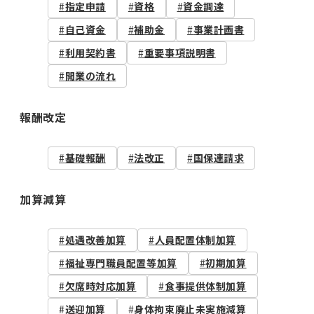
指定申請
資格
資金調達
自己資金
補助金
事業計画書
利用契約書
重要事項説明書
開業の流れ
報酬改定
基礎報酬
法改正
国保連請求
加算減算
処遇改善加算
人員配置体制加算
福祉専門職員配置等加算
初期加算
欠席時対応加算
食事提供体制加算
送迎加算
身体拘束廃止未実施減算