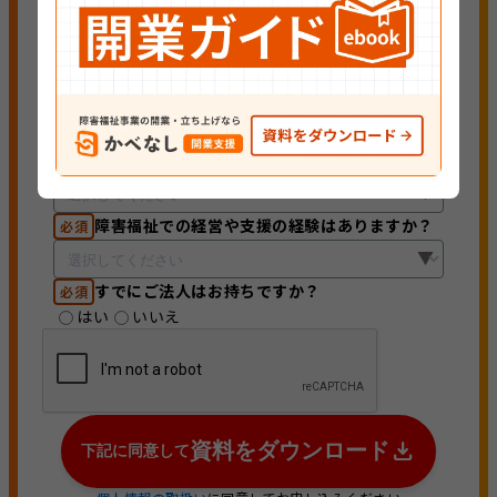
開業予定のサービス
必須
就労支援A/B型・移行・定着・選択支援
自立訓練
生活介護
（生活/機能）
障害児通所
相談支援
（児発・放デイ）
共同生活援助
その他
（グループホーム）
開業予定時期
必須
障害福祉での経営や支援の経験はありますか？
必須
すでにご法人はお持ちですか？
必須
はい
いいえ
資料をダウンロード
下記に同意して