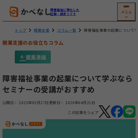
障害福祉に特化した
メニュ
記録・請求ソフト
ー
トップ
開業支援
コラム一覧
障害福祉事業の起業について
開業支援のお役立ちコラム
就労系サービス
相談支援
開業準備
ソフトの機能
機能一覧
グループホーム
生活介護
(共同生活援助)
利用者
支援記録・
障害福祉事業の起業について学ぶなら
情報管理
帳票作成
セミナーの受講がおすすめ
障害児通所支援
電子サイン
工賃・賃金計算
公開日：
2025年05月27日
更新日：
2026年04月21日
メール交付
国保連請求
この記事をシェア
その他機能
開業支援サービス
サービス詳細