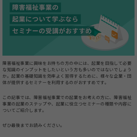
事業計画立案支援
法人設立
指定申請代行
お役立ちコラム
セミナー・イベント
総合トップ
情報トップ
税務届代行
集客支援
サービス種別ごとのコラムを探す
障害福祉事業に興味をお持ちの方の中には、起業を目指して必要
求人広告掲載・人材紹介
な知識のインプットをしたいという方も多いのではないでしょう
就労系サービス
相談支援
か。起業の基礎知識を効率よく習得するために、様々な企業・団
その他のサービス
体が提供するセミナーを利用するのがおすすめです。
レンタルスマホ
レンタルタブレット
生活介護
グループホーム
この記事では、障害福祉事業での起業をお考えの方に、障害福祉
事業の起業のステップや、起業に役立つセミナーの種類や内容に
職員向け動画研修サー
ホームページ作成
ついてご紹介します。
ビス
テーマからコラムを探す
ぜひ最後までお読みください。