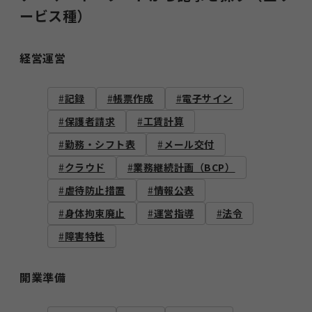
ービス種）
経営運営
記録
帳票作成
電子サイン
保護者請求
工賃計算
勤務・シフト表
メール交付
クラウド
業務継続計画（BCP）
虐待防止措置
情報公表
身体拘束廃止
運営指導
法令
障害特性
開業準備