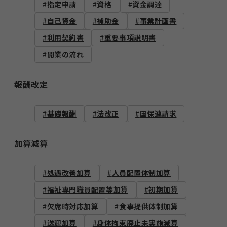
指定申請
資格
資金調達
自己資金
補助金
事業計画書
利用契約書
重要事項説明書
開業の流れ
報酬改定
基礎報酬
法改正
国保連請求
加算減算
処遇改善加算
人員配置体制加算
福祉専門職員配置等加算
初期加算
欠席時対応加算
食事提供体制加算
送迎加算
身体拘束廃止未実施減算