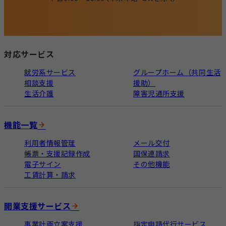
対応サービス
就労系サービス
グループホーム（共同生活
相談支援
援助）
生活介護
障害児通所支援
機能一覧
利用者情報管理
メール交付
帳票・支援記録作成
国保連請求
電子サイン
その他機能
工賃計算・請求
開業支援サービス
事業計画立案支援
指定申請代行サービス