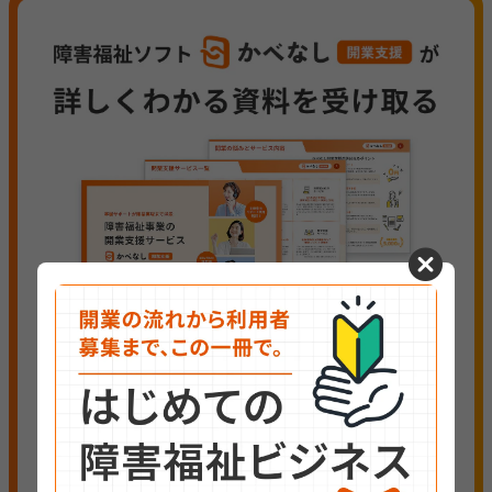
cancel
姓
名
必須
必須
電話番号
必須
メールアドレス
必須