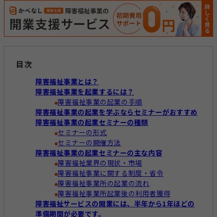
経営運営
開業準備
報酬改定
加算減算
帳票
目次
障害福祉事業とは？
障害福祉事業を起業するには？
キーワードからコラムを探す
キーワード一覧
障害福祉事業の起業の手順
障害福祉事業の起業を学ぶならセミナーがおすすめ
障害福祉事業の起業セミナーの種類
記録
帳票作成
電子サイン
セミナーの形式
国保連請求
工賃計算
指定申請
セミナーの開催方法
障害福祉事業の起業セミナーの主な内容
開業の流れ
処遇改善加算
法改正
障害福祉業界の現状・市場
障害福祉事業に関する制度・省令
個別支援計画
モニタリング
障害福祉事業所の起業の流れ
障害福祉事業所起業後の利用者獲得
障害福祉サービスの開業には、半年から1年ほどの
準備期間が必要です。