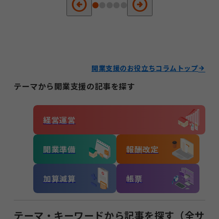
arrow_circle_left
arrow_circle_right
開業支援のお役立ちコラムトップ
テーマから開業支援の記事を探す
経営運営
開業準備
報酬改定
加算減算
帳票
テーマ・キーワードから記事を探す（全サ