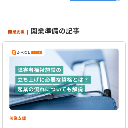
経営運営
開業準備
報酬改定
開業準備の記事
開業支援
加算減算
帳票
キーワードからコラムを探す
キーワード一覧
記録
帳票作成
電子サイン
国保連請求
工賃計算
指定申請
開業の流れ
処遇改善加算
法改正
個別支援計画
モニタリング
開業支援