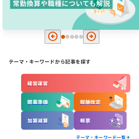
事業計画立案支援
法人設立
指定申請代行
お役立ちコラム
セミナー・イベント
arrow_circle_left
arrow_circle_right
総合トップ
情報トップ
税務届代行
集客支援
サービス種別ごとのコラムを探す
テーマ・キーワードから記事を探す
求人広告掲載・人材紹介
就労系サービス
相談支援
その他のサービス
経営運営
レンタルスマホ
レンタルタブレット
生活介護
グループホーム
開業準備
報酬改定
職員向け動画研修サー
ホームページ作成
ビス
加算減算
帳票
テーマからコラムを探す
テーマ・キーワード一覧