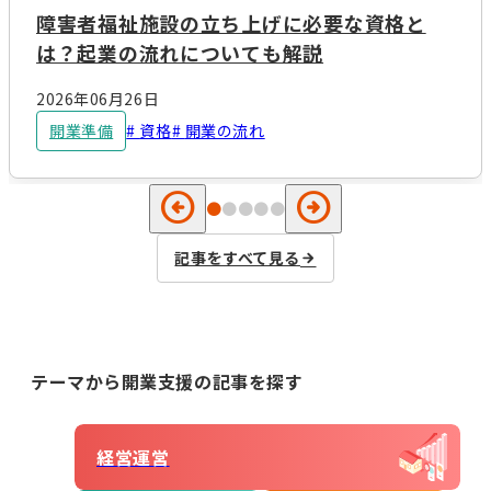
障害者福祉施設の立ち上げに必要な資格と
は？起業の流れについても解説
2026年06月26日
開業準備
資格
開業の流れ
arrow_circle_left
arrow_circle_right
記事をすべて見る
テーマから開業支援の記事を探す
経営運営