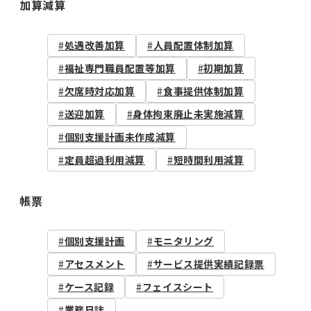
加算減算
処遇改善加算
人員配置体制加算
福祉専門職員配置等加算
初期加算
欠席時対応加算
食事提供体制加算
送迎加算
身体拘束廃止未実施減算
個別支援計画未作成減算
定員超過利用減算
短時間利用減算
帳票
個別支援計画
モニタリング
アセスメント
サービス提供実績記録票
ケース記録
フェイスシート
業務日誌