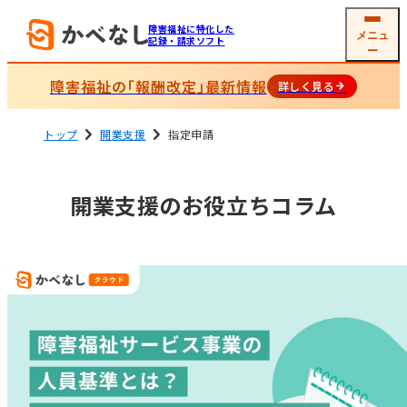
障害福祉に特化した
メニュ
記録・請求ソフト
ー
障害福祉の
「
報酬改定
」
最新情報
詳しく見る
トップ
開業支援
指定申請
就労系サービス
相談支援
ソフトの機能
機能一覧
グループホーム
開業支援のお役立ちコラム
生活介護
(共同生活援助)
利用者
支援記録・
情報管理
帳票作成
障害児通所支援
電子サイン
工賃・賃金計算
メール交付
国保連請求
その他機能
開業支援サービス
サービス詳細